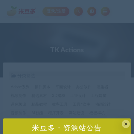
登录/注册
TK Actions
分类筛选
Adobe系列
插件脚本
平面设计
办公软件
渲染器
视频制作
精选素材
3D建模
工业设计
工程建筑
调色预设
精品教程
效率工具
工具/软件
动画设计
音频制作
AI智能
程序开发
网站建设
模板样机
休闲娱乐
字体字形
手机软件*app精选
×
米豆多・资源站公告