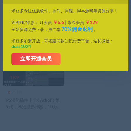
价格
米豆多专注优质软件、插件、课程、脚本源码等资源分享！
全部
免费
付费
钻石免费
钻石优惠
￥6.6
￥129
VIP限时特惠： 月会员
| 永久会员
发布日期
修改时间
评论数量
随机
热度
70%佣金返利
全站资源免费下载，推广享
。
米豆多加盟开放，可搭建同款知识付费平台，站长微信：
dcss1024
。
立即开通会员
PS插件
PS汉化插件丨 TK Actions 第
9代，风光摄影神器，10万
摄影人已安装！