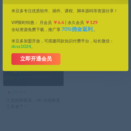
价格
米豆多专注优质软件、插件、课程、脚本源码等资源分享！
全部
免费
付费
钻石免费
钻石优惠
￥6.6
￥129
VIP限时特惠： 月会员
| 永久会员
发布日期
修改时间
评论数量
随机
热度
70%佣金返利
全站资源免费下载，推广享
。
米豆多加盟开放，可搭建同款知识付费平台，站长微信：
dcss1024
。
立即开通会员
工具/软件
U 盘故障救星：4K 全能修复
工具来了！