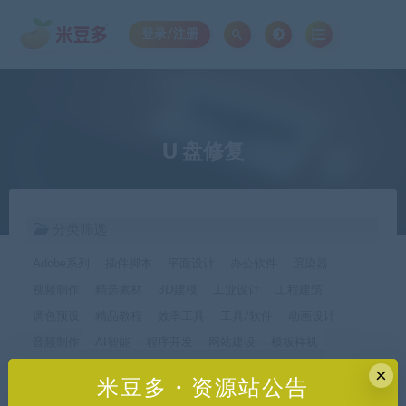
登录/注册
U 盘修复
分类筛选
Adobe系列
插件脚本
平面设计
办公软件
渲染器
视频制作
精选素材
3D建模
工业设计
工程建筑
调色预设
精品教程
效率工具
工具/软件
动画设计
音频制作
AI智能
程序开发
网站建设
模板样机
休闲娱乐
字体字形
手机软件*app精选
×
米豆多・资源站公告