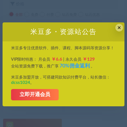
价格
全部
免费
付费
钻石免费
钻石优惠
×
发布日期
修改时间
评论数量
随机
热度
米豆多・资源站公告
米豆多专注优质软件、插件、课程、脚本源码等资源分享！
￥6.6
￥129
VIP限时特惠： 月会员
| 永久会员
70%佣金返利
全站资源免费下载，推广享
。
米豆多加盟开放，可搭建同款知识付费平台，站长微信：
dcss1024
。
办公软件
办公软件
立即开通会员
XMind2025 v25.04 新版专
XMind 2025(思维导图软件)v
业思维导图软件，好用起
25 全功能版
飞！