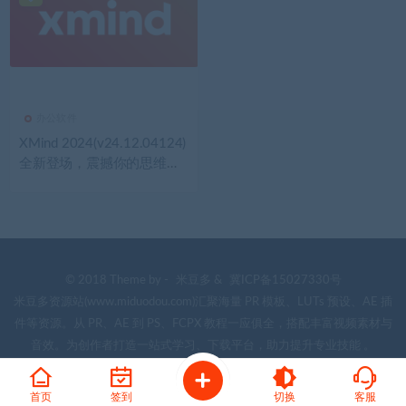
办公软件
XMind 2024(v24.12.04124)
全新登场，震撼你的思维世
界
© 2018 Theme by -
米豆多
&
冀ICP备15027330号
米豆多资源站(www.miduodou.com)汇聚海量 PR 模板、LUTs 预设、AE 插
件等资源。从 PR、AE 到 PS、FCPX 教程一应俱全，搭配丰富视频素材与
音效。为创作者打造一站式学习、下载平台，助力提升专业技能 。
首页
签到
切换
客服