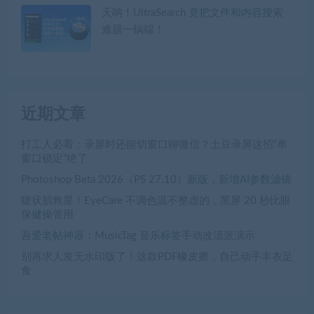
天呐！UltraSearch 竟把文件和内容搜索
难题一锅端！
近期文章
打工人必看：录屏时还能切窗口聊微信？土豆录屏这招“单
窗口锁定”绝了
Photoshop Beta 2026（PS 27.10）新版，新增AI参数滤镜
睫状肌救星！EyeCare 不调色温不整虚的，黑屏 20 秒比眼
保健操管用
吾爱老帖神器：MusicTag 音乐标签手动改流派演示
别再求人发无水印版了！这款PDF橡皮擦，自己动手丰衣足
食