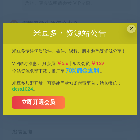
承担。更多说明请参考 VIP介绍。
发现资源失效怎么办？
×
米豆多・资源站公告
分享到：
米豆多专注优质软件、插件、课程、脚本源码等资源分享！
￥6.6
￥129
VIP限时特惠： 月会员
| 永久会员
70%佣金返利
全站资源免费下载，推广享
。
上一篇
下一篇
米豆多加盟开放，可搭建同款知识付费平台，站长微信：
更新 | SkinFiner 5.7.1 ——
想免费搞定视频去水印字幕？
dcss1024
。
99% 都说好的 一键磨皮美白
这款“哈哈去水印字幕”软件，
神器！
你了解吗？
立即开通会员
发表回复