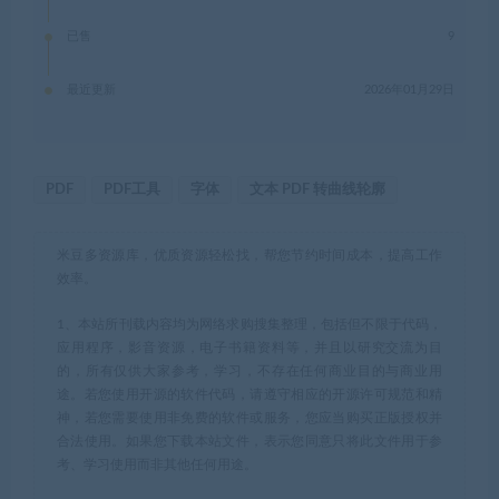
已售
9
最近更新
2026年01月29日
PDF
PDF工具
字体
文本 PDF 转曲线轮廓
米豆多资源库，优质资源轻松找，帮您节约时间成本，提高工作
效率。
1、本站所刊载内容均为网络求购搜集整理，包括但不限于代码，
应用程序，影音资源，电子书籍资料等，并且以研究交流为目
的，所有仅供大家参考，学习，不存在任何商业目的与商业用
途。若您使用开源的软件代码，请遵守相应的开源许可规范和精
神，若您需要使用非免费的软件或服务，您应当购买正版授权并
合法使用。如果您下载本站文件，表示您同意只将此文件用于参
考、学习使用而非其他任何用途。