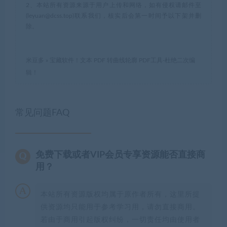
2、本站所有资源来源于用户上传和网络，如有侵权请邮件至
(leyuan@dcss.top)联系我们，核实后会第一时间予以下架并删
除。
米豆多
»
宝藏软件！文本 PDF 转曲线轮廓 PDF工具-杜绝二次编
辑！
常见问题FAQ
免费下载或者VIP会员专享资源能否直接商
用？
本站所有资源版权均属于原作者所有，这里所提
供资源均只能用于参考学习用，请勿直接商用。
若由于商用引起版权纠纷，一切责任均由使用者