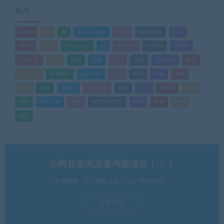
标签
adobe
AE
AI
Camera Raw
Excel
Lightroom
Mac
Office
PDF
Photoshop
ps
PS 2025
Ps Beta
下载器
下载工具
优化
修图
光影
办公
动画
后期处理
吾爱
图像处理
图像编辑
图片处理
字体
截图
扫描
抠图
排版
搜索
播放器
格式转换
模板
水印
浏览器
渲染
游戏
激活工具
破解
米豆多资源库
素材
色彩
调色
音乐
全网首发高质量网赚项目！！！
幸福网赚，逆风翻盘必备-知识付费新体验！
立即查看