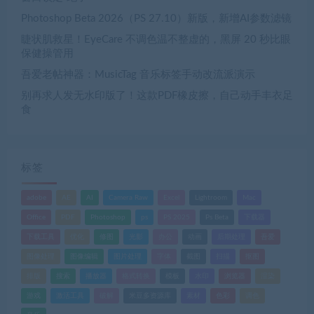
Photoshop Beta 2026（PS 27.10）新版，新增AI参数滤镜
睫状肌救星！EyeCare 不调色温不整虚的，黑屏 20 秒比眼
保健操管用
吾爱老帖神器：MusicTag 音乐标签手动改流派演示
别再求人发无水印版了！这款PDF橡皮擦，自己动手丰衣足
食
标签
adobe
AE
AI
Camera Raw
Excel
Lightroom
Mac
Office
PDF
Photoshop
ps
PS 2025
Ps Beta
下载器
下载工具
优化
修图
光影
办公
动画
后期处理
吾爱
图像处理
图像编辑
图片处理
字体
截图
扫描
抠图
排版
搜索
播放器
格式转换
模板
水印
浏览器
渲染
游戏
激活工具
破解
米豆多资源库
素材
色彩
调色