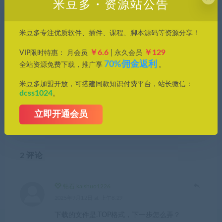
米豆多・资源站公告
分享到：
米豆多专注优质软件、插件、课程、脚本源码等资源分享！
￥6.6
￥129
VIP限时特惠： 月会员
| 永久会员
70%佣金返利
全站资源免费下载，推广享
。
上一篇
下一篇
【免费】AI创成式填充已破！
一键定时自动化任务神器–
米豆多加盟开放，可搭建同款知识付费平台，站长微信：
dcss1024
。
国外最新AI绘画扩图神器来
zTasker，v2.3.2新版本，支持
了，低配电脑也能免费玩~
语音报时，体积小巧～
立即开通会员
2 评论
钻石 kaishuo1226
2025年9月12日 at 上午8:29
下载的文件是.TOP格式，下一步怎么弄？