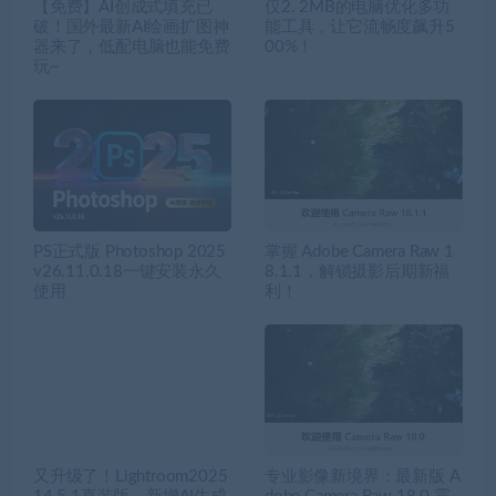
【免费】AI创成式填充已
仅2. 2MB的电脑优化多功
破！国外最新AI绘画扩图神
能工具，让它流畅度飙升5
器来了，低配电脑也能免费
00%！
玩~
PS正式版 Photoshop 2025
掌握 Adobe Camera Raw 1
v26.11.0.18一键安装永久
8.1.1，解锁摄影后期新福
使用
利！
又升级了！Lightroom2025
专业影像新境界：最新版 A