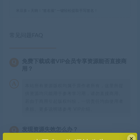
米豆多
»
天呐！“签名撮” 一键轻松提取手写签名！
常见问题FAQ
免费下载或者VIP会员专享资源能否直接商
用？
本站所有资源版权均属于原作者所有，这里所提
供资源均只能用于参考学习用，请勿直接商用。
若由于商用引起版权纠纷，一切责任均由使用者
承担。更多说明请参考 VIP介绍。
发现资源失效怎么办？
×