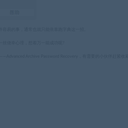
件容易的事，通常也就只能依靠跑字典这一招。
一丝侥幸心理，想着万一能成功呢?
Advanced Archive Password Recovery
，有需要的小伙伴赶紧收