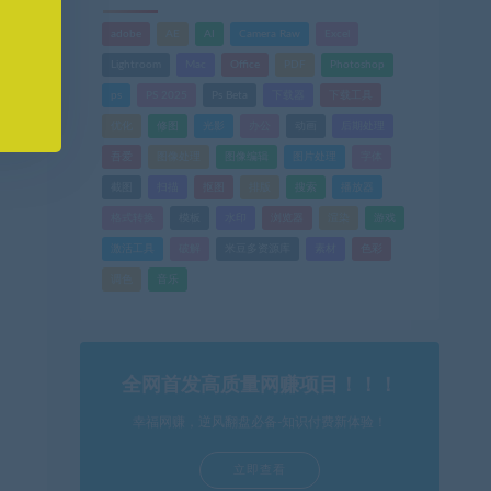
adobe
AE
AI
Camera Raw
Excel
Lightroom
Mac
Office
PDF
Photoshop
ps
PS 2025
Ps Beta
下载器
下载工具
优化
修图
光影
办公
动画
后期处理
吾爱
图像处理
图像编辑
图片处理
字体
截图
扫描
抠图
排版
搜索
播放器
格式转换
模板
水印
浏览器
渲染
游戏
激活工具
破解
米豆多资源库
素材
色彩
调色
音乐
全网首发高质量网赚项目！！！
幸福网赚，逆风翻盘必备-知识付费新体验！
立即查看