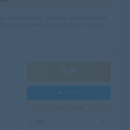
制即可。
权益，请及时和本站联系。本站将会第一时间移除相关涉嫌侵
用户依法应对其提供的任何信息承担全部责任，本站不对此
免费
！
立即下载
文件密码：
8888
有效期
永久