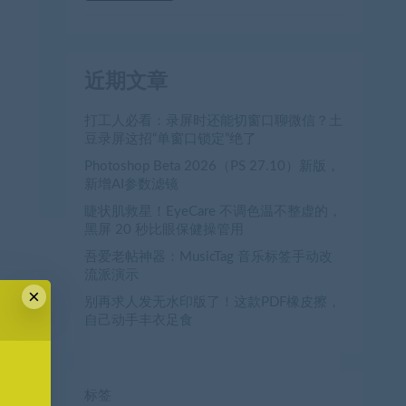
近期文章
打工人必看：录屏时还能切窗口聊微信？土
豆录屏这招“单窗口锁定”绝了
Photoshop Beta 2026（PS 27.10）新版，
新增AI参数滤镜
睫状肌救星！EyeCare 不调色温不整虚的，
黑屏 20 秒比眼保健操管用
吾爱老帖神器：MusicTag 音乐标签手动改
流派演示
×
别再求人发无水印版了！这款PDF橡皮擦，
自己动手丰衣足食
标签