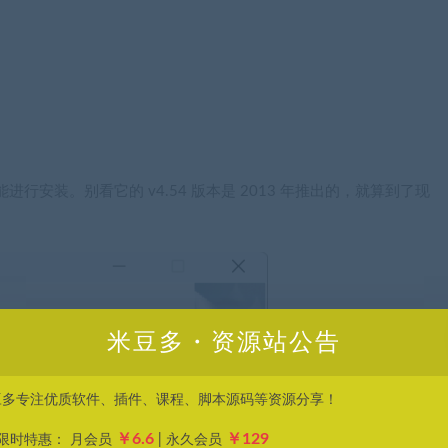
安装。别看它的 v4.54 版本是 2013 年推出的，就算到了现
米豆多・资源站公告
豆多专注优质软件、插件、课程、脚本源码等资源分享！
￥6.6
￥129
P限时特惠： 月会员
| 永久会员