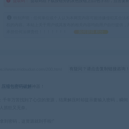
提取码：
提取码在下载按钮旁的灰色按钮上(白色字符)，点击复
特别声明：任何单位或个人认为本网页内容可能涉嫌侵犯其合法
权的内容。本站上关于用户或其发布的相关内容均由用户自行提供，
承担任何法律责任！！！！！！！
如何获得 积分
有疑问？请点击复制链接咨询
，
压缩包密码破解
神器！
：千辛万苦找到了心仪的资源，结果解压时却提示要输入密码，瞬间
让人抓狂又无奈。
拿到密码，这资源就到手啦!”