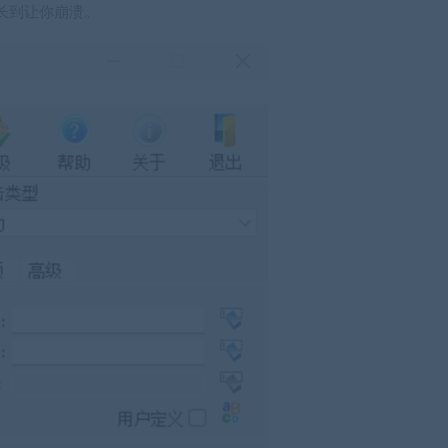
长到让你崩溃。