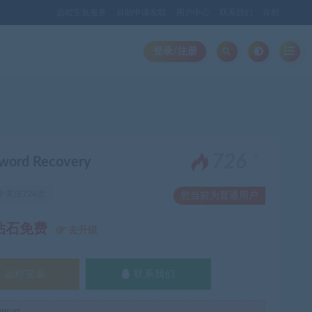
远程安装服务
自助申请友联
用户中心
联系我们
存档
登录/注册
。
726
rd Recovery
关注726次
您当前为普通用户
钻石免费
去升级
远程安装
联系我们