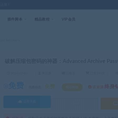
无止境！
插件脚本
精品教程
VIP会员
d Recovery
破解压缩包密码的神器：Advanced Archive Passwo
2024-12-03
米豆多
已收录
已售110次
免费
免费
终身
该资源
优惠信息:
钻石特权
立即下载
8888