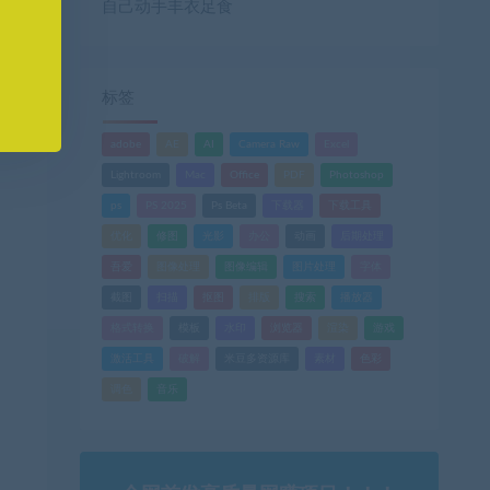
自己动手丰衣足食
标签
adobe
AE
AI
Camera Raw
Excel
Lightroom
Mac
Office
PDF
Photoshop
ps
PS 2025
Ps Beta
下载器
下载工具
优化
修图
光影
办公
动画
后期处理
吾爱
图像处理
图像编辑
图片处理
字体
截图
扫描
抠图
排版
搜索
播放器
格式转换
模板
水印
浏览器
渲染
游戏
激活工具
破解
米豆多资源库
素材
色彩
调色
音乐