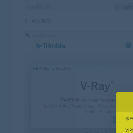
3、点击“取消”
米
VI