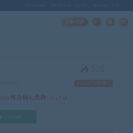
远程安装服务
自助申请友联
用户中心
联系我们
存档
登录/注册
。
538
！
关注538次
您当前为普通用户
终身钻石免费
该资源
去升级
联系我们