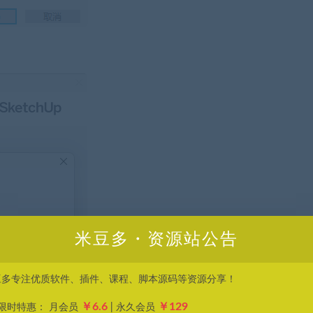
米豆多・资源站公告
豆多专注优质软件、插件、课程、脚本源码等资源分享！
￥6.6
￥129
P限时特惠： 月会员
| 永久会员