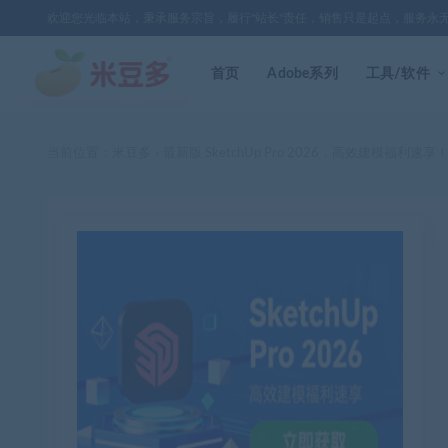
欢迎您光临本站，秉承服务宗旨，履行"站长"责任，销售只是起点，服务永
首页
Adobe系列
工具/软件
当前位置：
米豆多
最新版 SketchUp Pro 2026，高效建模福利速享
>