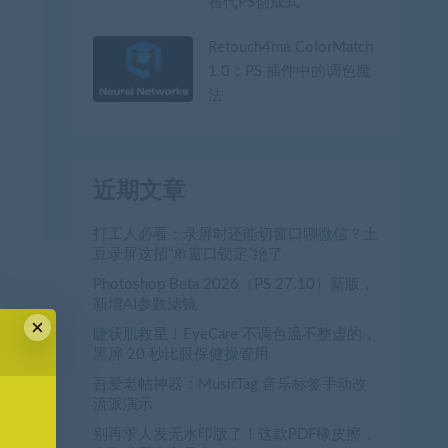
替代PS创成式
Retouch4me ColorMatch
1.0：PS 插件中的调色魔
法
近期文章
打工人必看：录屏时还能切窗口聊微信？土
豆录屏这招“单窗口锁定”绝了
Photoshop Beta 2026（PS 27.10）新版，
新增AI参数滤镜
×
睫状肌救星！EyeCare 不调色温不整虚的，
黑屏 20 秒比眼保健操管用
吾爱老帖神器：MusicTag 音乐标签手动改
流派演示
别再求人发无水印版了！这款PDF橡皮擦，