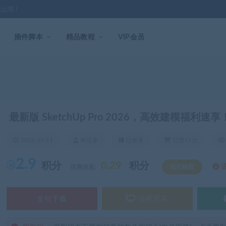
无止境！
插件脚本
精品教程
VIP会员
！
最新版 SketchUp Pro 2026，高效建模福利速享
2025-10-11
米豆多
已收录
已售11次
2.9
积分
0.29
积分
优惠信息:
钻石特权
支付下载
远程安装