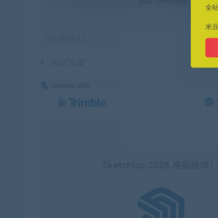
全
米
4、点击“完成”