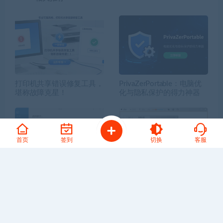
打印机共享错误修复工具，
PrivaZerPortable：电脑优
堪称故障克星！
化与隐私保护的得力神器
首页
签到
切换
客服
PicPick-免费解锁专业版，
Gif,一键搞定！免费、极
要截图和录屏就用它！
简、高效的电脑GIF录制神
器——Gif123