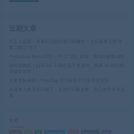
近期文章
打工人必看：录屏时还能切窗口聊微信？土豆录屏这招“单
窗口锁定”绝了
Photoshop Beta 2026（PS 27.10）新版，新增AI参数滤镜
睫状肌救星！EyeCare 不调色温不整虚的，黑屏 20 秒比眼
保健操管用
吾爱老帖神器：MusicTag 音乐标签手动改流派演示
别再求人发无水印版了！这款PDF橡皮擦，自己动手丰衣足
食
标签
adobe
AE
AI
Camera Raw
Excel
Lightroom
Mac