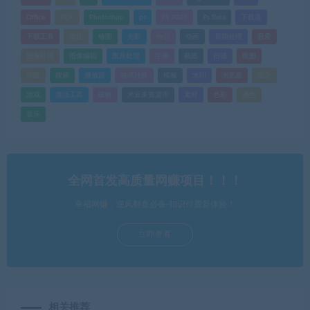
Office
PDF
Photoshop
ps
PS 2025
Ps Beta
下载器
下载工具
优化
修图
光影
办公
动画
后期处理
吾爱
图像处理
图像编辑
图片处理
字体
截图
扫描
抠图
排版
搜索
播放器
格式转换
模板
水印
浏览器
渲染
游戏
激活工具
破解
米豆多资源库
素材
色彩
调色
音乐
全网首发高质量网赚项目！！！
幸福网赚，逆风翻盘必备-知识付费新体验！
立即查看
相关推荐