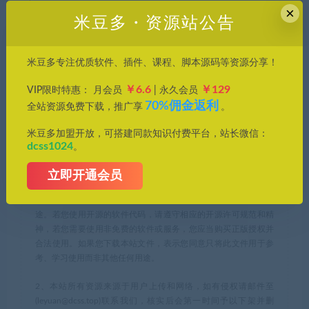
×
米豆多・资源站公告
最近更新
2025年10月23日
米豆多专注优质软件、插件、课程、脚本源码等资源分享！
GIF
伪装软件
隐私保护
￥6.6
￥129
VIP限时特惠： 月会员
| 永久会员
70%佣金返利
全站资源免费下载，推广享
。
米豆多资源库，优质资源轻松找，帮您节约时间成本，提高工作
米豆多加盟开放，可搭建同款知识付费平台，站长微信：
效率。
dcss1024
。
1、本站所刊载内容均为网络求购搜集整理，包括但不限于代码，
立即开通会员
应用程序，影音资源，电子书籍资料等，并且以研究交流为目
的，所有仅供大家参考，学习，不存在任何商业目的与商业用
途。若您使用开源的软件代码，请遵守相应的开源许可规范和精
神，若您需要使用非免费的软件或服务，您应当购买正版授权并
合法使用。如果您下载本站文件，表示您同意只将此文件用于参
考、学习使用而非其他任何用途。
2、本站所有资源来源于用户上传和网络，如有侵权请邮件至
(leyuan@dcss.top)联系我们，核实后会第一时间予以下架并删