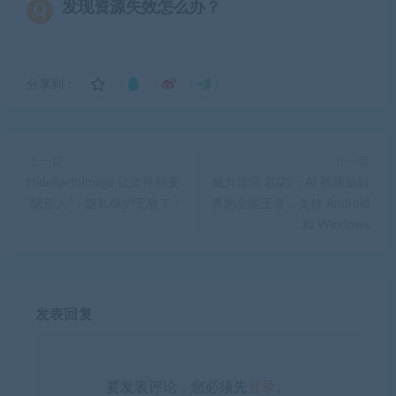
发现资源失效怎么办？
分享到：
上一篇
下一篇
HideRarInImage 让文件秒变
威力导演 2025：AI 视频编辑
“隐形人”，隐私保护无敌了！
界的全能王者，支持 Android
和 Windows
发表回复
要发表评论，您必须先
登录
。