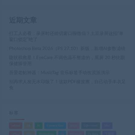
近期文章
打工人必看：录屏时还能切窗口聊微信？土豆录屏这招“单
窗口锁定”绝了
Photoshop Beta 2026（PS 27.10）新版，新增AI参数滤镜
睫状肌救星！EyeCare 不调色温不整虚的，黑屏 20 秒比眼
保健操管用
吾爱老帖神器：MusicTag 音乐标签手动改流派演示
别再求人发无水印版了！这款PDF橡皮擦，自己动手丰衣足
食
标签
adobe
AE
AI
Camera Raw
Excel
Lightroom
Mac
Office
PDF
Photoshop
ps
PS 2025
Ps Beta
下载器