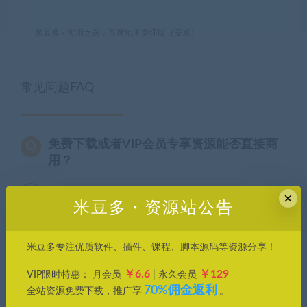
米豆多
»
实用之选：百度地图关怀版（安卓）
常见问题FAQ
免费下载或者VIP会员专享资源能否直接商
用？
×
本站所有资源版权均属于原作者所有，这里所提
米豆多・资源站公告
供资源均只能用于参考学习用，请勿直接商用。
若由于商用引起版权纠纷，一切责任均由使用者
米豆多专注优质软件、插件、课程、脚本源码等资源分享！
承担。更多说明请参考 VIP介绍。
￥6.6
￥129
VIP限时特惠： 月会员
| 永久会员
70%佣金返利
全站资源免费下载，推广享
。
发现资源失效怎么办？