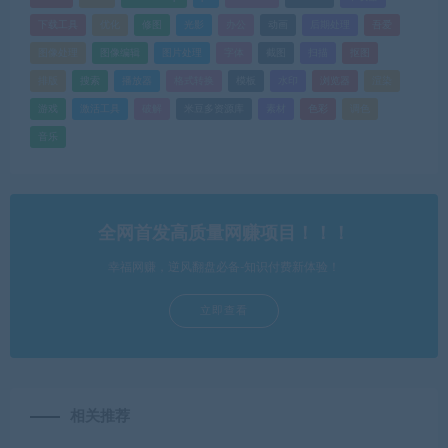
下载工具
优化
修图
光影
办公
动画
后期处理
吾爱
图像处理
图像编辑
图片处理
字体
截图
扫描
抠图
排版
搜索
播放器
格式转换
模板
水印
浏览器
渲染
游戏
激活工具
破解
米豆多资源库
素材
色彩
调色
音乐
全网首发高质量网赚项目！！！
幸福网赚，逆风翻盘必备-知识付费新体验！
立即查看
相关推荐