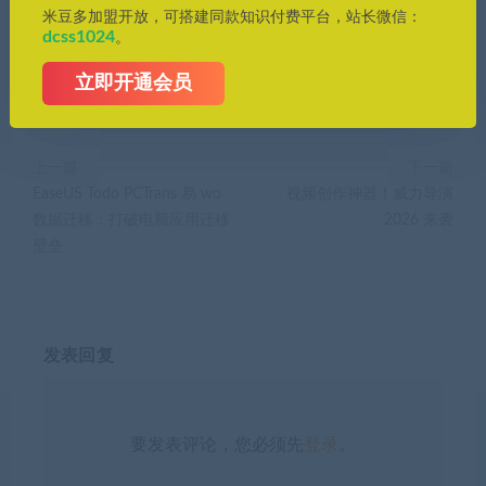
米豆多加盟开放，可搭建同款知识付费平台，站长微信：
dcss1024
。
分享到：
立即开通会员
上一篇
下一篇
EaseUS Todo PCTrans 易 wo
视频创作神器！威力导演
数据迁移：打破电脑应用迁移
2026 来袭
壁垒
发表回复
要发表评论，您必须先
登录
。