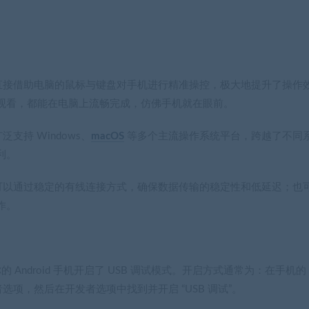
户可直接借助电脑的鼠标与键盘对手机进行精准操控，极大地提升了操作
观看，都能在电脑上流畅完成，仿佛手机就在眼前。
支持 Windows、
macOS
等多个主流操作系统平台，跨越了不同
利。
。既可以通过稳定的有线连接方式，确保数据传输的稳定性和低延迟；也
作。
你的 Android 手机开启了 USB 调试模式。开启方式通常为：在手机的
发者选项，然后在开发者选项中找到并开启 “USB 调试”。