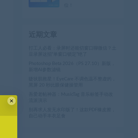
位！
近期文章
打工人必看：录屏时还能切窗口聊微信？土
豆录屏这招“单窗口锁定”绝了
Photoshop Beta 2026（PS 27.10）新版，
新增AI参数滤镜
睫状肌救星！EyeCare 不调色温不整虚的，
黑屏 20 秒比眼保健操管用
吾爱老帖神器：MusicTag 音乐标签手动改
×
流派演示
别再求人发无水印版了！这款PDF橡皮擦，
自己动手丰衣足食