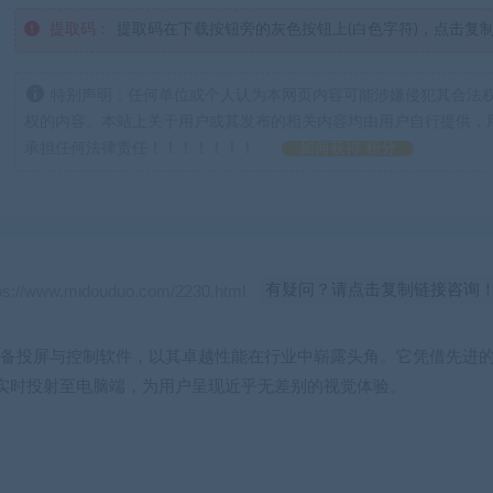
提取码：
提取码在下载按钮旁的灰色按钮上(白色字符)，点击复
特别声明：任何单位或个人认为本网页内容可能涉嫌侵犯其合法
权的内容。本站上关于用户或其发布的相关内容均由用户自行提供，
承担任何法律责任！！！！！！！
如何获得 积分
有疑问？请点击复制链接咨询
卓设备投屏与控制软件，以其卓越性能在行业中崭露头角。它凭借先进
低延迟实时投射至电脑端，为用户呈现近乎无差别的视觉体验。