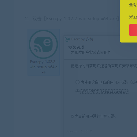
全
米
2、双击【Escrcpy-1.32.2-win-setup-x64.e