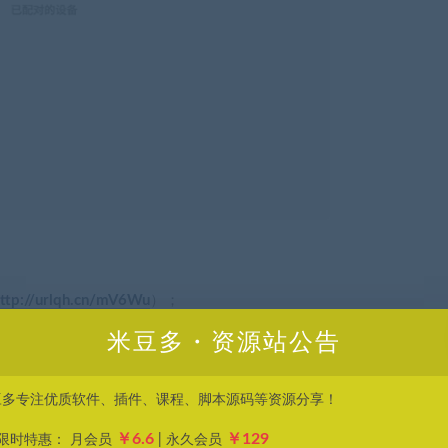
ttp://urlqh.cn/mV6Wu
）；
米豆多・资源站公告
豆多专注优质软件、插件、课程、脚本源码等资源分享！
￥6.6
￥129
P限时特惠： 月会员
| 永久会员