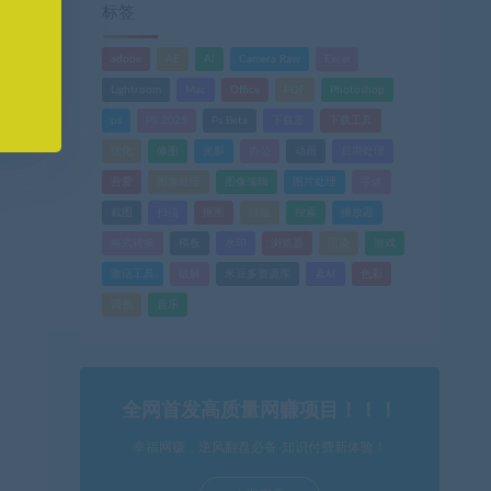
标签
adobe
AE
AI
Camera Raw
Excel
Lightroom
Mac
Office
PDF
Photoshop
ps
PS 2025
Ps Beta
下载器
下载工具
优化
修图
光影
办公
动画
后期处理
吾爱
图像处理
图像编辑
图片处理
字体
截图
扫描
抠图
排版
搜索
播放器
格式转换
模板
水印
浏览器
渲染
游戏
激活工具
破解
米豆多资源库
素材
色彩
调色
音乐
全网首发高质量网赚项目！！！
幸福网赚，逆风翻盘必备-知识付费新体验！