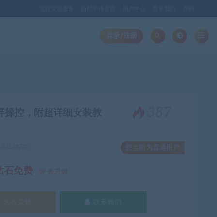
远程安装服务
自助申请友联
用户中心
联系我们
存档
登录/注册
。
387
机投屏操控，附超详细安装教
关注387次
您当前为普通用户
钻石免费
去升级
远程安装
联系我们