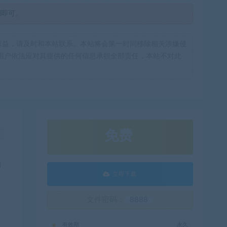
制即可。
权益，请及时和本站联系。本站将会第一时间移除相关涉嫌侵
用户依法应对其提供的任何信息承担全部责任，本站不对此
免费
！
的
立即下载
文件密码：
8888
有效期
永久