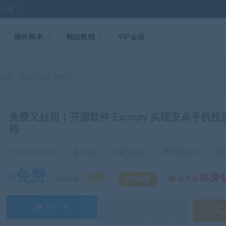
无止境！
插件脚本
精品教程
VIP会员
投屏操控，附超详细安装教程
免费又好用！开源软件 Escrcpy 实现安卓手
程
2025-10-28
米豆多
已收录
已售84次
免费
免费
终身
该资源
优惠信息:
钻石特权
立即下载
8888