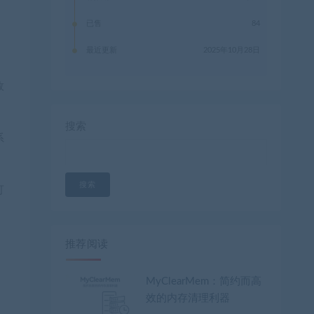
已售
84
最近更新
2025年10月28日
效
搜索
系
搜索
可
推荐阅读
MyClearMem：简约而高
效的内存清理利器