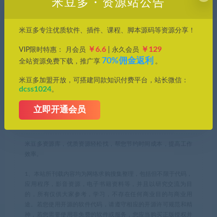
米豆多・资源站公告
文件密码：
8888
有效期
永久
米豆多专注优质软件、插件、课程、脚本源码等资源分享！
￥6.6
￥129
已售
65
VIP限时特惠： 月会员
| 永久会员
70%佣金返利
全站资源免费下载，推广享
。
最近更新
2025年11月01日
米豆多加盟开放，可搭建同款知识付费平台，站长微信：
dcss1024
。
立即开通会员
待办提醒
米豆多资源库，优质资源轻松找，帮您节约时间成本，提高工作
效率。
1、本站所刊载内容均为网络求购搜集整理，包括但不限于代码，
应用程序，影音资源，电子书籍资料等，并且以研究交流为目
的，所有仅供大家参考，学习，不存在任何商业目的与商业用
途。若您使用开源的软件代码，请遵守相应的开源许可规范和精
神，若您需要使用非免费的软件或服务，您应当购买正版授权并