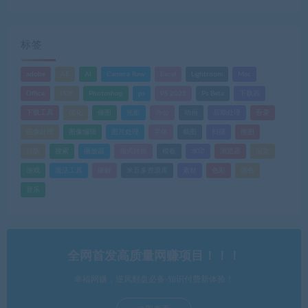
标签
adobe
AE
AI
Camera Raw
Excel
Lightroom
Mac
Office
PDF
Photoshop
ps
PS 2025
Ps Beta
下载器
下载工具
优化
修图
光影
办公
动画
后期处理
吾爱
图像处理
图像编辑
图片处理
字体
截图
扫描
抠图
排版
搜索
播放器
格式转换
模板
水印
浏览器
渲染
游戏
激活工具
破解
米豆多资源库
素材
色彩
调色
音乐
全网首发高质量网赚项目！！！
幸福网赚，逆风翻盘必备-知识付费新体验！