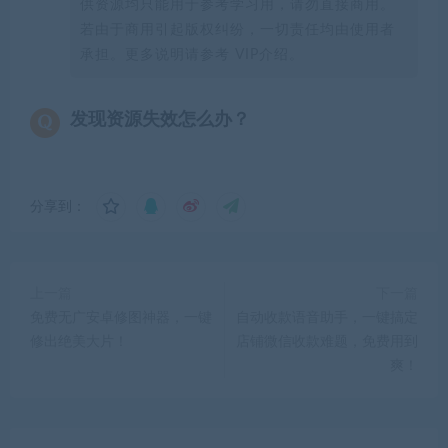
供资源均只能用于参考学习用，请勿直接商用。
若由于商用引起版权纠纷，一切责任均由使用者
承担。更多说明请参考 VIP介绍。
发现资源失效怎么办？
分享到：
上一篇
下一篇
免费无广安卓修图神器，一键
自动收款语音助手，一键搞定
修出绝美大片！
店铺微信收款难题，免费用到
爽！