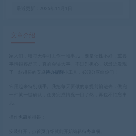
最近更新：2025年11月1日
文章介绍
家人们，咱每天学习工作一堆事儿，要是记性不好，重要
有疑问？请点击复制链接咨询！
事情很容易忘，真的会误大事。不过别担心，我最近发现
了一款超棒的
安卓
待办提醒
小工具
，必须分享给你们！
它用起来特别顺手。我把每天要做的事提前输进去，做完
一件就一键确认，任务完成情况一目了然，再也不怕忘事
儿。
操作也简单得很：
安装打开，点首页介绍就能开始编辑待办事项。