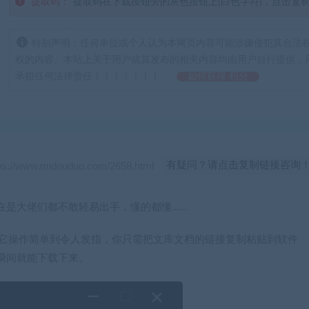
提取码：
提取码在下载按钮旁的灰色按钮上(白色字符)，点击复
特别声明：任何单位或个人认为本网页内容可能涉嫌侵犯其合法
权的内容。本站上关于用户或其发布的相关内容均由用户自行提供，
承担任何法律责任！！！！！！！
如何获得 积分
有疑问？请点击复制链接咨询
在是大佬们都不敢轻易出手，懂的都懂……
件。它操作简单到令人发指，你只需把文库文档的链接复制粘贴到软件
瞬间就能下载下来。