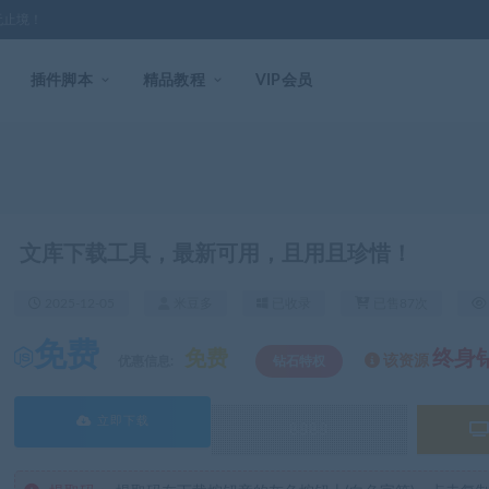
无止境！
插件脚本
精品教程
VIP会员
文库下载工具，最新可用，且用且珍惜！
2025-12-05
米豆多
已收录
已售87次
免费
免费
终身
该资源
优惠信息:
钻石特权
立即下载
8888