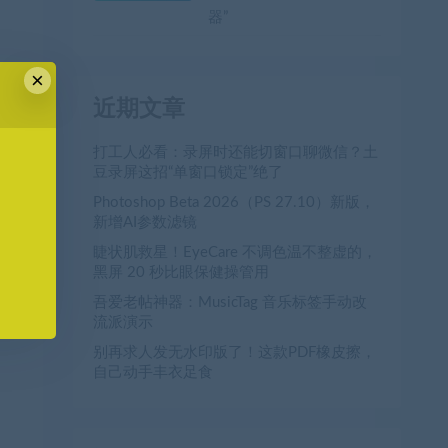
器”
×
近期文章
打工人必看：录屏时还能切窗口聊微信？土
豆录屏这招“单窗口锁定”绝了
Photoshop Beta 2026（PS 27.10）新版，
新增AI参数滤镜
睫状肌救星！EyeCare 不调色温不整虚的，
黑屏 20 秒比眼保健操管用
吾爱老帖神器：MusicTag 音乐标签手动改
流派演示
别再求人发无水印版了！这款PDF橡皮擦，
自己动手丰衣足食