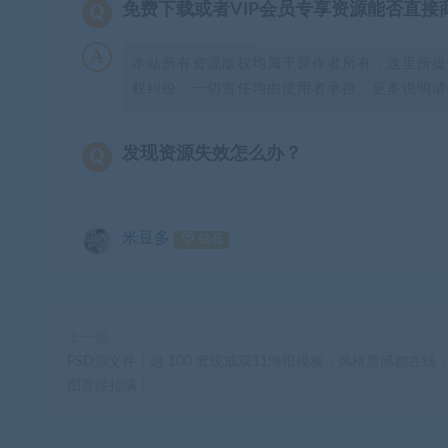
免费下载或者VIP会员专享资源能否直接
本站所有资源版权均属于原作者所有，这里所提
权纠纷，一切责任均由使用者承担。更多说明请参
发现资源失效怎么办？
米豆多
钻石
上一篇
PSD源文件｜超 100 套现成双11海报模板，风格质感都在线
图直接拉满！