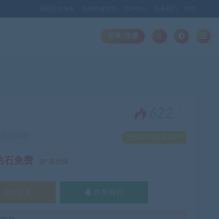
远程安装服务
自助申请友联
用户中心
联系我们
存档
登录/注册
。
622
关注622次
您当前为普通用户
钻石免费
去升级
远程安装
联系我们