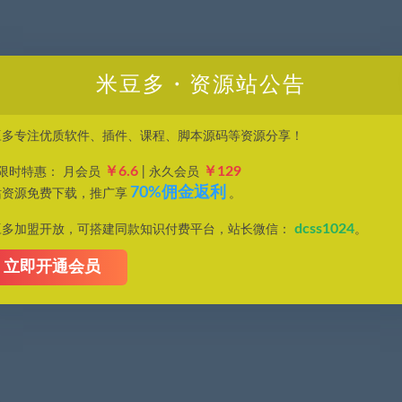
米豆多・资源站公告
效率。
，应用程序，影音资源，电子书籍资料等，并且以研究交流为目的，所有仅供大家参
豆多专注优质软件、插件、课程、脚本源码等资源分享！
件代码，请遵守相应的开源许可规范和精神，若您需要使用非免费的软件或服务，
同意只将此文件用于参考、学习使用而非其他任何用途。
￥6.6
￥129
P限时特惠： 月会员
| 永久会员
70%佣金返利
站资源免费下载，推广享
。
n@dcss.top)联系我们，核实后会第一时间予以下架并删除。
dcss1024
豆多加盟开放，可搭建同款知识付费平台，站长微信：
。
立即开通会员