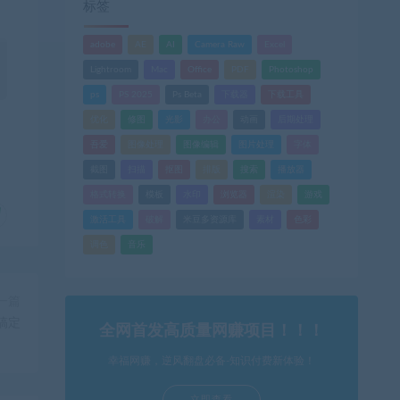
标签
adobe
AE
AI
Camera Raw
Excel
Lightroom
Mac
Office
PDF
Photoshop
ps
PS 2025
Ps Beta
下载器
下载工具
优化
修图
光影
办公
动画
后期处理
吾爱
图像处理
图像编辑
图片处理
字体
截图
扫描
抠图
排版
搜索
播放器
格式转换
模板
水印
浏览器
渲染
游戏
激活工具
破解
米豆多资源库
素材
色彩
调色
音乐
一篇
搞定
全网首发高质量网赚项目！！！
幸福网赚，逆风翻盘必备-知识付费新体验！
立即查看