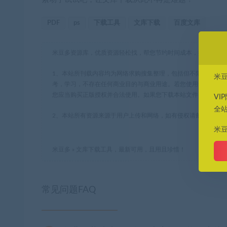
PDF
ps
下载工具
文库下载
百度文库
米豆多资源库，优质资源轻松找，帮您节约时间成本，提高工作
1、本站所刊载内容均为网络求购搜集整理，包括但不限于代码
米
考，学习，不存在任何商业目的与商业用途。若您使用开源的软
您应当购买正版授权并合法使用。如果您下载本站文件，表示您
VI
全
2、本站所有资源来源于用户上传和网络，如有侵权请邮件至(leyua
米
米豆多
»
文库下载工具，最新可用，且用且珍惜！
常见问题FAQ