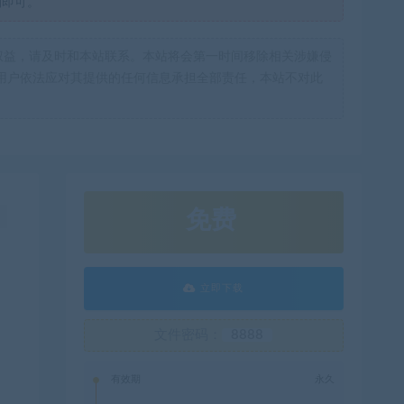
制即可。
权益，请及时和本站联系。本站将会第一时间移除相关涉嫌侵
用户依法应对其提供的任何信息承担全部责任，本站不对此
免费
！
立即下载
文件密码：
8888
有效期
永久