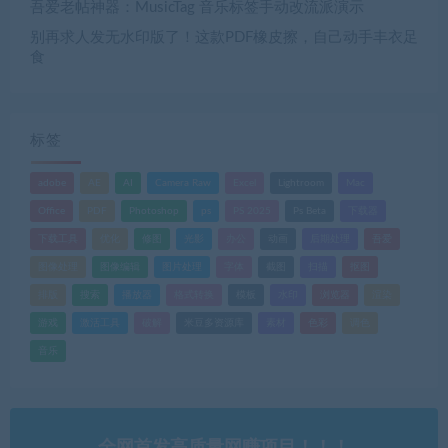
吾爱老帖神器：MusicTag 音乐标签手动改流派演示
别再求人发无水印版了！这款PDF橡皮擦，自己动手丰衣足
食
标签
adobe
AE
AI
Camera Raw
Excel
Lightroom
Mac
Office
PDF
Photoshop
ps
PS 2025
Ps Beta
下载器
下载工具
优化
修图
光影
办公
动画
后期处理
吾爱
图像处理
图像编辑
图片处理
字体
截图
扫描
抠图
排版
搜索
播放器
格式转换
模板
水印
浏览器
渲染
游戏
激活工具
破解
米豆多资源库
素材
色彩
调色
音乐
全网首发高质量网赚项目！！！