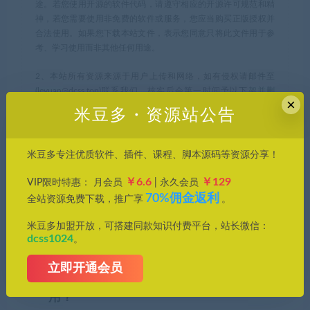
途。若您使用开源的软件代码，请遵守相应的开源许可规范和精
神，若您需要使用非免费的软件或服务，您应当购买正版授权并
合法使用。如果您下载本站文件，表示您同意只将此文件用于参
考、学习使用而非其他任何用途。
2、本站所有资源来源于用户上传和网络，如有侵权请邮件至
(leyuan@dcss.top)联系我们，核实后会第一时间予以下架并删
×
除。
米豆多・资源站公告
米豆多
»
【插件合集】PS/PR/AE/C4D/AI/LR插件合集一键安装版
米豆多专注优质软件、插件、课程、脚本源码等资源分享！
支持WIN和MAC
￥6.6
￥129
VIP限时特惠： 月会员
| 永久会员
70%佣金返利
全站资源免费下载，推广享
。
常见问题FAQ
米豆多加盟开放，可搭建同款知识付费平台，站长微信：
dcss1024
。
立即开通会员
免费下载或者VIP会员专享资源能否直接商
用？