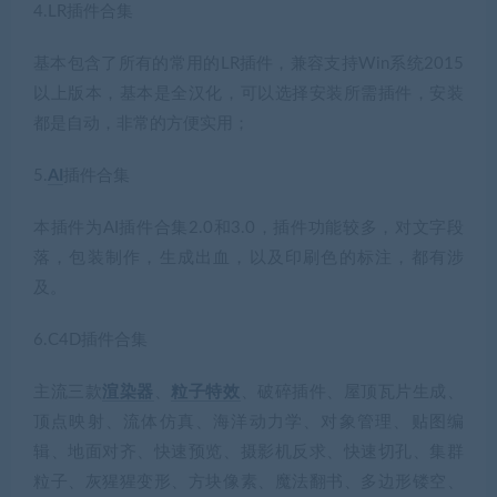
4.LR插件合集
基本包含了所有的常用的LR插件，兼容支持Win系统2015
以上版本，基本是全汉化，可以选择安装所需插件，安装
都是自动，非常的方便实用；
5.
AI
插件合集
本插件为AI插件合集2.0和3.0，插件功能较多，对文字段
落，包装制作，生成出血，以及印刷色的标注，都有涉
及。
6.C4D插件合集
主流三款
渲染器
、
粒子特效
、破碎插件、屋顶瓦片生成、
顶点映射、流体仿真、海洋动力学、对象管理、贴图编
辑、地面对齐、快速预览、摄影机反求、快速切孔、集群
粒子、灰猩猩变形、方块像素、魔法翻书、多边形镂空、