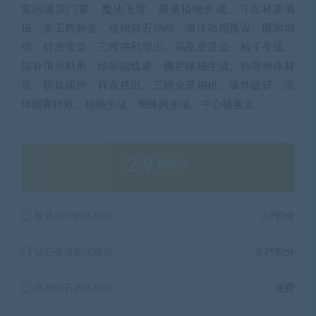
室内建筑门窗、魔法飞雪、藤蔓植物生成、节点材质编
辑、多工程标签、植物岩石动画、海洋动画预设、吸附增
强、灯光渲染、三维序列导出、局品质這染、粒子生成、
拓补顶点贴图、绘制描线建、栅栏楼梯生成、独显物体材
质、烘焙插件、样条挤出、三维全景相机、爆炸破碎、流
体烟雾特效、植物生成、蜘蛛网生成、中心轴重置
2.9
积分
普通用户购买价格 :
2.9积分
钻石会员购买价格 :
0.29积分
终身钻石购买价格 :
免费