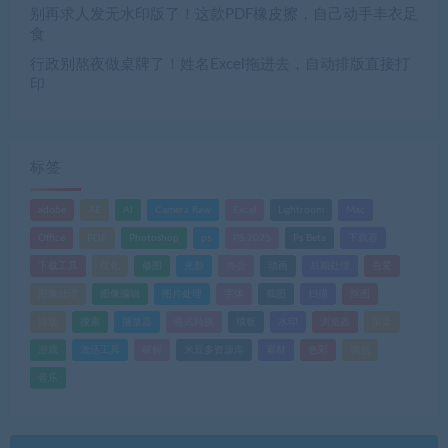
别再求人发无水印版了！这款PDF橡皮擦，自己动手丰衣足
食
行政别熬夜做桌牌了！姓名Excel拖进去，自动排版直接打
印
标签
adobe
AE
AI
Camera Raw
Excel
Lightroom
Mac
Office
PDF
Photoshop
ps
PS 2025
Ps Beta
下载器
下载工具
优化
修图
光影
办公
动画
后期处理
吾爱
图像处理
图像编辑
图片处理
字体
截图
扫描
抠图
排版
搜索
播放器
格式转换
模板
水印
浏览器
渲染
游戏
激活工具
破解
米豆多资源库
素材
色彩
调色
音乐