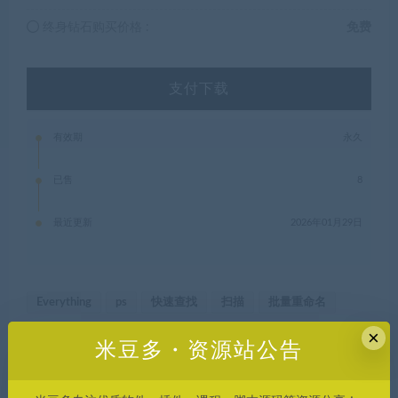
终身钻石购买价格 :
免费
支付下载
有效期
永久
已售
8
最近更新
2026年01月29日
Everything
ps
快速查找
扫描
批量重命名
×
米豆多・资源站公告
米豆多资源库，优质资源轻松找，帮您节约时间成本，提高工作
效率。