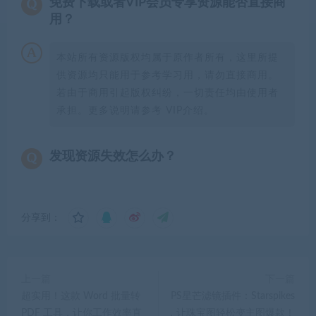
免费下载或者VIP会员专享资源能否直接商
用？
本站所有资源版权均属于原作者所有，这里所提
供资源均只能用于参考学习用，请勿直接商用。
若由于商用引起版权纠纷，一切责任均由使用者
承担。更多说明请参考 VIP介绍。
发现资源失效怎么办？
分享到：
上一篇
下一篇
超实用！这款 Word 批量转
PS星芒滤镜插件：Starspikes
PDF 工具，让你工作效率直
，让珠宝图轻松变主图爆款！