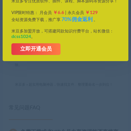
米豆多专注优质软件、插件、课程、脚本源码等资源分享！
1、本站所刊载内容均为网络求购搜集整理，包括但不限于代码，
应用程序，影音资源，电子书籍资料等，并且以研究交流为目
￥6.6
￥129
VIP限时特惠： 月会员
| 永久会员
的，所有仅供大家参考，学习，不存在任何商业目的与商业用
70%佣金返利
全站资源免费下载，推广享
。
途。若您使用开源的软件代码，请遵守相应的开源许可规范和精
神，若您需要使用非免费的软件或服务，您应当购买正版授权并
米豆多加盟开放，可搭建同款知识付费平台，站长微信：
合法使用。如果您下载本站文件，表示您同意只将此文件用于参
dcss1024
。
考、学习使用而非其他任何用途。
立即开通会员
2、本站所有资源来源于用户上传和网络，如有侵权请邮件至
(leyuan@dcss.top)联系我们，核实后会第一时间予以下架并删
除。
米豆多
»
超实用电脑神器，快速找文件、整理重命名一步到位！
常见问题FAQ