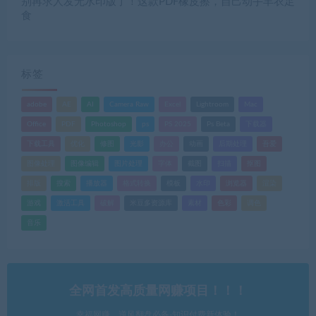
别再求人发无水印版了！这款PDF橡皮擦，自己动手丰衣足
食
标签
adobe
AE
AI
Camera Raw
Excel
Lightroom
Mac
Office
PDF
Photoshop
ps
PS 2025
Ps Beta
下载器
下载工具
优化
修图
光影
办公
动画
后期处理
吾爱
图像处理
图像编辑
图片处理
字体
截图
扫描
抠图
排版
搜索
播放器
格式转换
模板
水印
浏览器
渲染
游戏
激活工具
破解
米豆多资源库
素材
色彩
调色
音乐
全网首发高质量网赚项目！！！
幸福网赚，逆风翻盘必备-知识付费新体验！