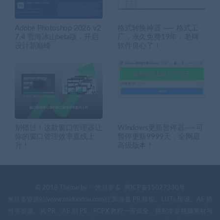
Adobe Photoshop 2026 v2
格式转换神器 —— 格式工
7.4 雪海冰山beta版，开启
厂，永久免费19年，老牌
设计新巅峰
软件良心了！
别错过！这款窗口管理器让
Windows更新暂停器——可
你的窗口管理效率直线上
暂停更新9999天，全网最
升！
高级版本！
© 2018 Theme by -
米豆多
&
冀ICP备15027330号
米豆多资源站(www.miduodou.com)汇聚海量 PR 模板、LUTs 预设、AE 插
件等资源。从 PR、AE 到 PS、FCPX 教程一应俱全，搭配丰富视频素材与