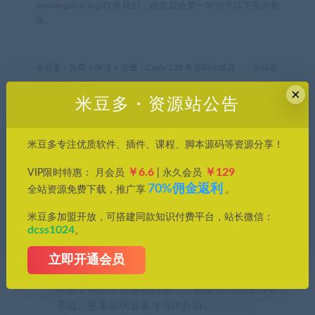
(leyuan@dcss.top)联系我们，核实后会第一时间予以下架并删
除。
米豆多
»
免费 + 快速 + 批量！Code 128 条形码生成器，一次搞定
所有条码，很给力！
×
米豆多・资源站公告
常见问题FAQ
米豆多专注优质软件、插件、课程、脚本源码等资源分享！
￥6.6
￥129
VIP限时特惠： 月会员
| 永久会员
70%佣金返利
全站资源免费下载，推广享
。
免费下载或者VIP会员专享资源能否直接商
用？
米豆多加盟开放，可搭建同款知识付费平台，站长微信：
dcss1024
。
本站所有资源版权均属于原作者所有，这里所提
立即开通会员
供资源均只能用于参考学习用，请勿直接商用。
若由于商用引起版权纠纷，一切责任均由使用者
承担。更多说明请参考 VIP介绍。