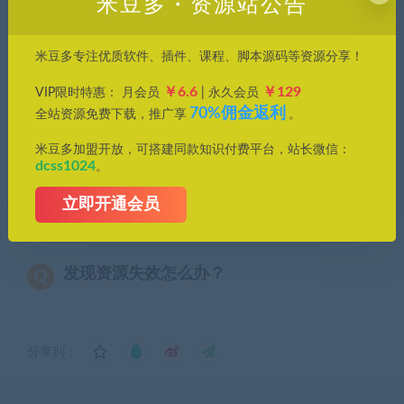
米豆多・资源站公告
常见问题FAQ
米豆多专注优质软件、插件、课程、脚本源码等资源分享！
免费下载或者VIP会员专享资源能否直接商
￥6.6
￥129
VIP限时特惠： 月会员
| 永久会员
用？
70%佣金返利
全站资源免费下载，推广享
。
本站所有资源版权均属于原作者所有，这里所提
米豆多加盟开放，可搭建同款知识付费平台，站长微信：
dcss1024
。
供资源均只能用于参考学习用，请勿直接商用。
若由于商用引起版权纠纷，一切责任均由使用者
立即开通会员
承担。更多说明请参考 VIP介绍。
发现资源失效怎么办？
分享到：