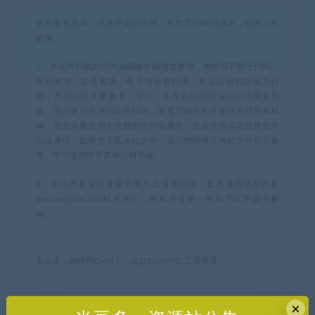
米豆多资源库，优质资源轻松找，帮您节约时间成本，提高工作
效率。
1、本站所刊载内容均为网络求购搜集整理，包括但不限于代码，
应用程序，影音资源，电子书籍资料等，并且以研究交流为目
的，所有仅供大家参考，学习，不存在任何商业目的与商业用
途。若您使用开源的软件代码，请遵守相应的开源许可规范和精
神，若您需要使用非免费的软件或服务，您应当购买正版授权并
合法使用。如果您下载本站文件，表示您同意只将此文件用于参
考、学习使用而非其他任何用途。
2、本站所有资源来源于用户上传和网络，如有侵权请邮件至
(leyuan@dcss.top)联系我们，核实后会第一时间予以下架并删
除。
米豆多
»
别再用Excel了，这款Excel对比工具更香！
×