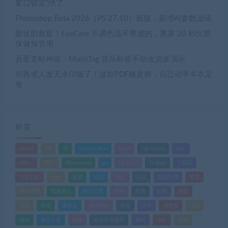
窗口锁定”绝了
Photoshop Beta 2026（PS 27.10）新版，新增AI参数滤镜
睫状肌救星！EyeCare 不调色温不整虚的，黑屏 20 秒比眼
保健操管用
吾爱老帖神器：MusicTag 音乐标签手动改流派演示
别再求人发无水印版了！这款PDF橡皮擦，自己动手丰衣足
食
标签
adobe
AE
AI
Camera Raw
Excel
Lightroom
Mac
Office
PDF
Photoshop
ps
PS 2025
Ps Beta
下载器
下载工具
优化
修图
光影
办公
动画
后期处理
吾爱
图像处理
图像编辑
图片处理
字体
截图
扫描
抠图
排版
搜索
播放器
格式转换
模板
水印
浏览器
渲染
游戏
激活工具
破解
米豆多资源库
素材
色彩
调色