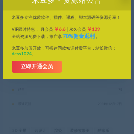
米豆多・资源站公告
米豆多专注优质软件、插件、课程、脚本源码等资源分享！
免费
￥6.6
￥129
VIP限时特惠： 月会员
| 永久会员
70%佣金返利
全站资源免费下载，推广享
。
立即下载
米豆多加盟开放，可搭建同款知识付费平台，站长微信：
dcss1024
。
文件密码：
8888
立即开通会员
有效期
永久
已售
78
最近更新
2024年12月17日
3D 全景
云设计
渲染
装修效果图
酷家乐