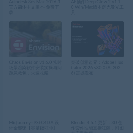
Autodesk 3ds Max 2026.3
AE插件Deep Glow 2 v1.1.
官方简体中文版本-免费下
0 Win/Mac版本辉光发光工
载
具
Chaos Envision v1.6.0 实时
突破创意边界：Adobe Illus
场景渲染软件安装实操与问
trator 2026 v30.0 (Ai 202
题急救包，火速收藏
6) 震撼发布
Midjourney+PS+C4D AI设
Blender 4.5.1 更新，3D 创
计全能课【零基础可冲】
作套件性能直接狂飙，附图