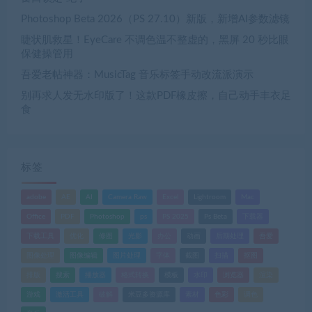
Photoshop Beta 2026（PS 27.10）新版，新增AI参数滤镜
睫状肌救星！EyeCare 不调色温不整虚的，黑屏 20 秒比眼
保健操管用
吾爱老帖神器：MusicTag 音乐标签手动改流派演示
别再求人发无水印版了！这款PDF橡皮擦，自己动手丰衣足
食
标签
adobe
AE
AI
Camera Raw
Excel
Lightroom
Mac
Office
PDF
Photoshop
ps
PS 2025
Ps Beta
下载器
下载工具
优化
修图
光影
办公
动画
后期处理
吾爱
图像处理
图像编辑
图片处理
字体
截图
扫描
抠图
排版
搜索
播放器
格式转换
模板
水印
浏览器
渲染
游戏
激活工具
破解
米豆多资源库
素材
色彩
调色