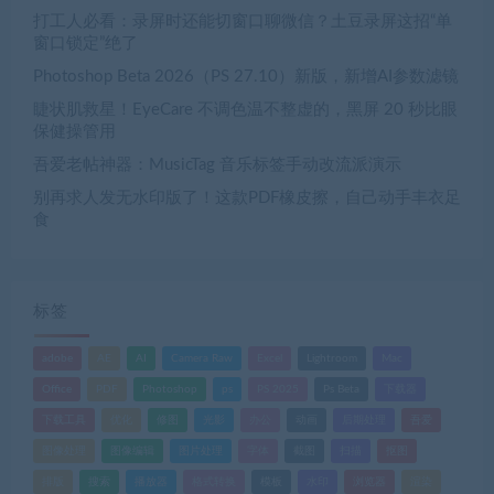
打工人必看：录屏时还能切窗口聊微信？土豆录屏这招“单
窗口锁定”绝了
Photoshop Beta 2026（PS 27.10）新版，新增AI参数滤镜
睫状肌救星！EyeCare 不调色温不整虚的，黑屏 20 秒比眼
保健操管用
吾爱老帖神器：MusicTag 音乐标签手动改流派演示
别再求人发无水印版了！这款PDF橡皮擦，自己动手丰衣足
食
标签
adobe
AE
AI
Camera Raw
Excel
Lightroom
Mac
Office
PDF
Photoshop
ps
PS 2025
Ps Beta
下载器
下载工具
优化
修图
光影
办公
动画
后期处理
吾爱
图像处理
图像编辑
图片处理
字体
截图
扫描
抠图
排版
搜索
播放器
格式转换
模板
水印
浏览器
渲染