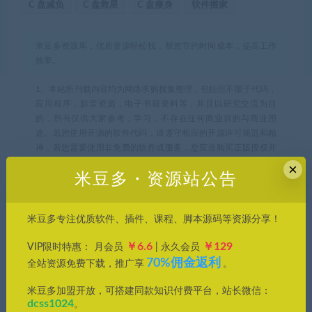
C 盘减负
C 盘救星
C 盘瘦身
软件搬家
米豆多资源库，优质资源轻松找，帮您节约时间成本，提高工作
效率。
1、本站所刊载内容均为网络求购搜集整理，包括但不限于代码，
应用程序，影音资源，电子书籍资料等，并且以研究交流为目
的，所有仅供大家参考，学习，不存在任何商业目的与商业用
途。若您使用开源的软件代码，请遵守相应的开源许可规范和精
神，若您需要使用非免费的软件或服务，您应当购买正版授权并
合法使用。如果您下载本站文件，表示您同意只将此文件用于参
×
米豆多・资源站公告
考、学习使用而非其他任何用途。
2、本站所有资源来源于用户上传和网络，如有侵权请邮件至
米豆多专注优质软件、插件、课程、脚本源码等资源分享！
(leyuan@dcss.top)联系我们，核实后会第一时间予以下架并删
除。
￥6.6
￥129
VIP限时特惠： 月会员
| 永久会员
70%佣金返利
全站资源免费下载，推广享
。
米豆多
»
软件搬家：强大的 C 盘减负神器
米豆多加盟开放，可搭建同款知识付费平台，站长微信：
dcss1024
。