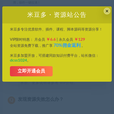
用，创作一键拉满！
×
米豆多・资源站公告
常见问题FAQ
米豆多专注优质软件、插件、课程、脚本源码等资源分享！
￥6.6
￥129
VIP限时特惠： 月会员
| 永久会员
免费下载或者VIP会员专享资源能否直接商
70%佣金返利
全站资源免费下载，推广享
。
用？
米豆多加盟开放，可搭建同款知识付费平台，站长微信：
dcss1024
。
本站所有资源版权均属于原作者所有，这里所提
供资源均只能用于参考学习用，请勿直接商用。
立即开通会员
若由于商用引起版权纠纷，一切责任均由使用者
承担。更多说明请参考 VIP介绍。
发现资源失效怎么办？