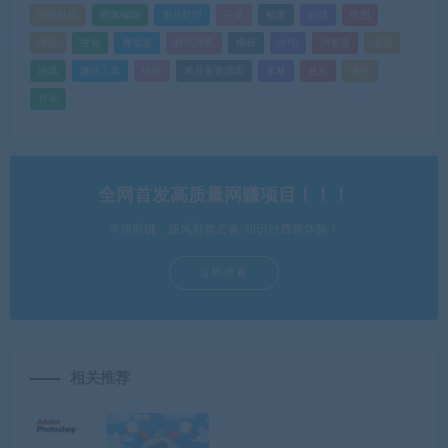
图像处理
图像编辑
图片处理
字体
截图
扫描
抠图
排版
搜索
播放器
格式转换
模板
水印
浏览器
渲染
游戏
激活工具
破解
米豆多资源库
素材
色彩
调色
音乐
全网首发高质量网赚项目！！！
幸福网赚，逆风翻盘必备-知识付费新体验！
立即查看
相关推荐