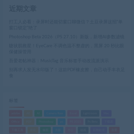
近期文章
打工人必看：录屏时还能切窗口聊微信？土豆录屏这招“单
窗口锁定”绝了
Photoshop Beta 2026（PS 27.10）新版，新增AI参数滤镜
睫状肌救星！EyeCare 不调色温不整虚的，黑屏 20 秒比眼
保健操管用
吾爱老帖神器：MusicTag 音乐标签手动改流派演示
别再求人发无水印版了！这款PDF橡皮擦，自己动手丰衣足
食
标签
adobe
AE
AI
Camera Raw
Excel
Lightroom
Mac
Office
PDF
Photoshop
ps
PS 2025
Ps Beta
下载器
下载工具
优化
修图
光影
办公
动画
后期处理
吾爱