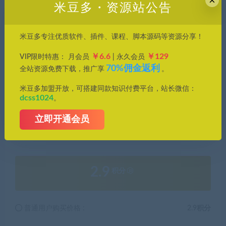
×
米豆多・资源站公告
米豆多专注优质软件、插件、课程、脚本源码等资源分享！
￥6.6
￥129
VIP限时特惠： 月会员
| 永久会员
70%佣金返利
全站资源免费下载，推广享
。
这
软件能锁定一个应用程序，也能锁定好多个
，只要把应
米豆多加盟开放，可搭建同款知识付费平台，站长微信：
用程序名称按一行一个的方式填好就行。
dcss1024
。
唯一不太好的就是
不能定时锁定
。其他的您自己去体验体
立即开通会员
验，软件就介绍到这儿啦!
2.9
积分
普通用户购买价格 :
2.9积分