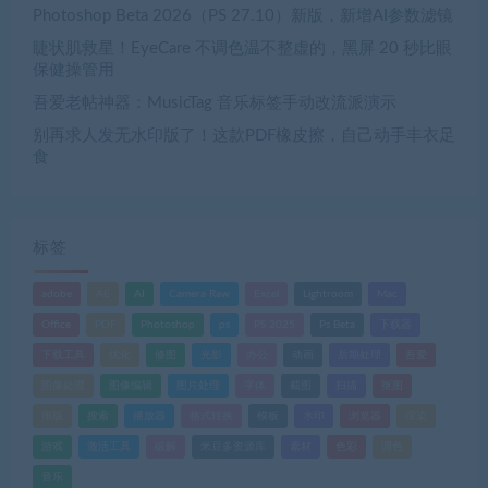
Photoshop Beta 2026（PS 27.10）新版，新增AI参数滤镜
睫状肌救星！EyeCare 不调色温不整虚的，黑屏 20 秒比眼
保健操管用
吾爱老帖神器：MusicTag 音乐标签手动改流派演示
别再求人发无水印版了！这款PDF橡皮擦，自己动手丰衣足
食
标签
adobe
AE
AI
Camera Raw
Excel
Lightroom
Mac
Office
PDF
Photoshop
ps
PS 2025
Ps Beta
下载器
下载工具
优化
修图
光影
办公
动画
后期处理
吾爱
图像处理
图像编辑
图片处理
字体
截图
扫描
抠图
排版
搜索
播放器
格式转换
模板
水印
浏览器
渲染
游戏
激活工具
破解
米豆多资源库
素材
色彩
调色
音乐