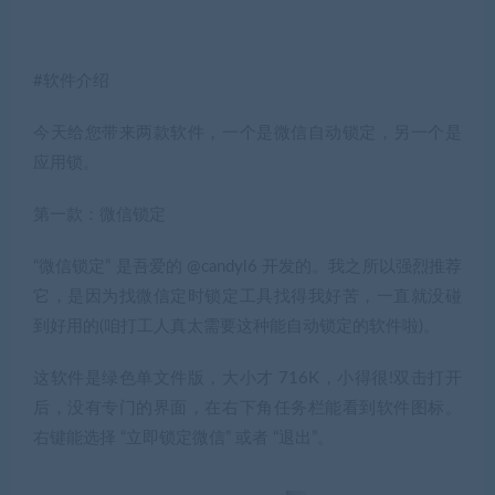
#软件介绍
今天给您带来两款软件，一个是微信自动锁定，另一个是
应用锁。
第一款：微信锁定
“微信锁定” 是吾爱的 @candyl6 开发的。我之所以强烈推荐
它，是因为找微信定时锁定工具找得我好苦，一直就没碰
到好用的
(咱打工人真太需要这种能自动锁定的软件啦)
。
这软件是绿色单文件版，大小才 716K，小得很!双击打开
后，没有专门的界面，在右下角任务栏能看到软件图标。
右键能选择 “立即锁定微信” 或者 “退出”。