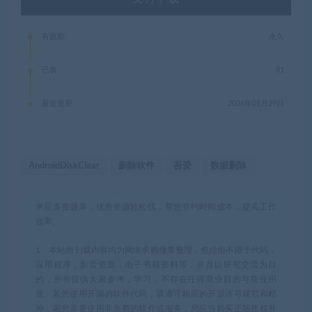
有效期
永久
已售
81
最近更新
2026年01月29日
AndroidDiskClear
删除软件
吾爱
数据删除
米豆多资源库，优质资源轻松找，帮您节约时间成本，提高工作
效率。
1、本站所刊载内容均为网络求购搜集整理，包括但不限于代码，
应用程序，影音资源，电子书籍资料等，并且以研究交流为目
的，所有仅供大家参考，学习，不存在任何商业目的与商业用
途。若您使用开源的软件代码，请遵守相应的开源许可规范和精
神，若您需要使用非免费的软件或服务，您应当购买正版授权并