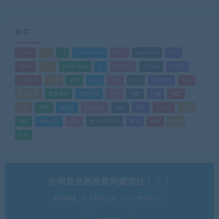
标签
adobe
AE
AI
Camera Raw
Excel
Lightroom
Mac
Office
PDF
Photoshop
ps
PS 2025
Ps Beta
下载器
下载工具
优化
修图
光影
办公
动画
后期处理
吾爱
图像处理
图像编辑
图片处理
字体
截图
扫描
抠图
排版
搜索
播放器
格式转换
模板
水印
浏览器
渲染
游戏
激活工具
破解
米豆多资源库
素材
色彩
调色
音乐
全网首发高质量网赚项目！！！
幸福网赚，逆风翻盘必备-知识付费新体验！