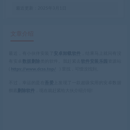
最近更新：2025年3月1日
文章介绍
最近，有小伙伴安装了
安卓卸载软件
，结果马上就问有没
有疑问？请点击复制链接咨询！
有安卓
数据删除
类的软件。我赶紧去
软件安装乐园
资源站
(
https://www.dcss.top/
) 里找，可惜没找到。
不过，幸运的是在
吾爱
上发现了一款超级实用的安卓数据
彻底
删除软件
，现在就赶紧给大伙介绍介绍!