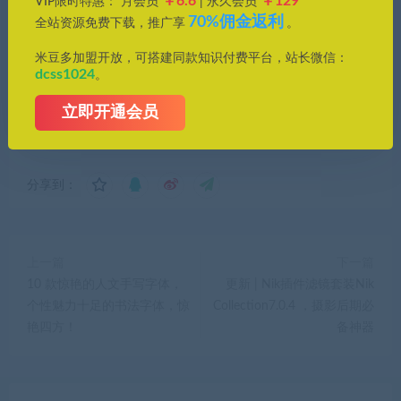
￥6.6
￥129
VIP限时特惠： 月会员
| 永久会员
供资源均只能用于参考学习用，请勿直接商用。
70%佣金返利
全站资源免费下载，推广享
。
若由于商用引起版权纠纷，一切责任均由使用者
承担。更多说明请参考 VIP介绍。
米豆多加盟开放，可搭建同款知识付费平台，站长微信：
dcss1024
。
发现资源失效怎么办？
立即开通会员
分享到：
上一篇
下一篇
10 款惊艳的人文手写字体，
更新 | Nik插件滤镜套装Nik
个性魅力十足的书法字体，惊
Collection7.0.4 ，摄影后期必
艳四方！
备神器