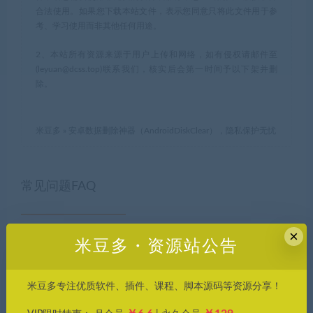
合法使用。如果您下载本站文件，表示您同意只将此文件用于参
考、学习使用而非其他任何用途。
2、本站所有资源来源于用户上传和网络，如有侵权请邮件至
(leyuan@dcss.top)联系我们，核实后会第一时间予以下架并删
除。
米豆多
»
安卓数据删除神器（AndroidDiskClear），隐私保护无忧
常见问题FAQ
×
免费下载或者VIP会员专享资源能否直接商
米豆多・资源站公告
用？
米豆多专注优质软件、插件、课程、脚本源码等资源分享！
本站所有资源版权均属于原作者所有，这里所提