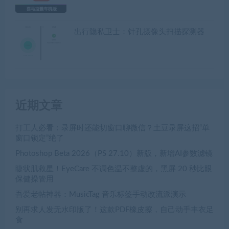
出行隐私卫士：针孔摄像头扫描探测器
近期文章
打工人必看：录屏时还能切窗口聊微信？土豆录屏这招“单
窗口锁定”绝了
Photoshop Beta 2026（PS 27.10）新版，新增AI参数滤镜
睫状肌救星！EyeCare 不调色温不整虚的，黑屏 20 秒比眼
保健操管用
吾爱老帖神器：MusicTag 音乐标签手动改流派演示
别再求人发无水印版了！这款PDF橡皮擦，自己动手丰衣足
食