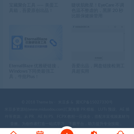
宝藏聚合工具 —— 美蛋工
睫状肌救星！EyeCare 不调
具箱，吾爱原创出品！
色温不整虚的，黑屏 20 秒
比眼保健操管用
EternalBlaze 优雅硬链接，
吾爱出品，网盘链接检测工
Windows下同类最强工
具超实用
具，牛批Plus！
© 2018 Theme by -
米豆多
&
冀ICP备15027330号
米豆多资源站(www.miduodou.com)汇聚海量 PR 模板、LUTs 预设、AE 插
件等资源。从 PR、AE 到 PS、FCPX 教程一应俱全，搭配丰富视频素材与
音效。为创作者打造一站式学习、下载平台，助力提升专业技能 。