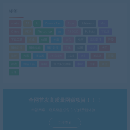
标签
adobe
AE
AI
Camera Raw
Excel
Lightroom
Mac
Office
PDF
Photoshop
ps
PS 2025
Ps Beta
下载器
下载工具
优化
修图
光影
办公
动画
后期处理
吾爱
图像处理
图像编辑
图片处理
字体
截图
扫描
抠图
排版
搜索
播放器
格式转换
模板
水印
浏览器
渲染
游戏
激活工具
破解
米豆多资源库
素材
色彩
调色
音乐
全网首发高质量网赚项目！！！
幸福网赚，逆风翻盘必备-知识付费新体验！
立即查看