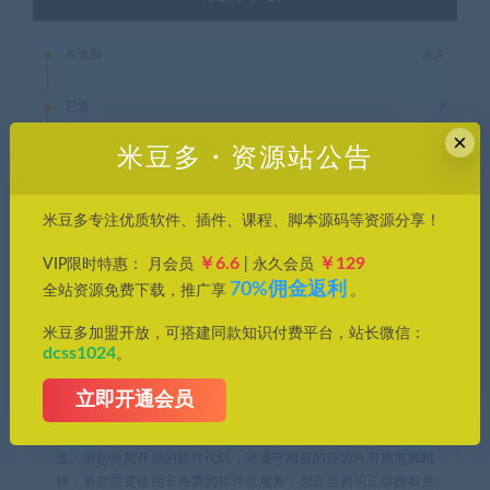
有效期
永久
已售
8
×
米豆多・资源站公告
最近更新
2025年03月06日
米豆多专注优质软件、插件、课程、脚本源码等资源分享！
PDF Eraser
PDF 擦除工具
PDF橡皮擦
￥6.6
￥129
VIP限时特惠： 月会员
| 永久会员
70%佣金返利
全站资源免费下载，推广享
。
米豆多资源库，优质资源轻松找，帮您节约时间成本，提高工作
米豆多加盟开放，可搭建同款知识付费平台，站长微信：
效率。
dcss1024
。
1、本站所刊载内容均为网络求购搜集整理，包括但不限于代码，
立即开通会员
应用程序，影音资源，电子书籍资料等，并且以研究交流为目
的，所有仅供大家参考，学习，不存在任何商业目的与商业用
途。若您使用开源的软件代码，请遵守相应的开源许可规范和精
神，若您需要使用非免费的软件或服务，您应当购买正版授权并