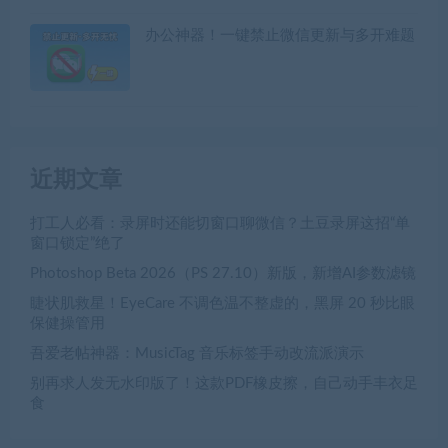
办公神器！一键禁止微信更新与多开难题
近期文章
打工人必看：录屏时还能切窗口聊微信？土豆录屏这招“单
窗口锁定”绝了
Photoshop Beta 2026（PS 27.10）新版，新增AI参数滤镜
睫状肌救星！EyeCare 不调色温不整虚的，黑屏 20 秒比眼
保健操管用
吾爱老帖神器：MusicTag 音乐标签手动改流派演示
别再求人发无水印版了！这款PDF橡皮擦，自己动手丰衣足
食