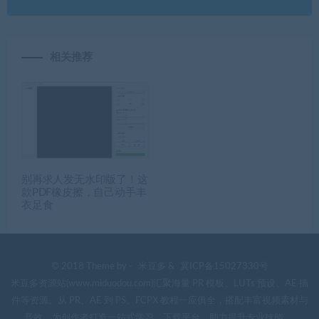
相关推荐
别再求人发无水印版了！这
款PDF橡皮擦，自己动手丰
衣足食
© 2018 Theme by -
米豆多
&
冀ICP备15027330号
米豆多资源站(www.miduodou.com)汇聚海量 PR 模板、LUTs 预设、AE 插
件等资源。从 PR、AE 到 PS、FCPX 教程一应俱全，搭配丰富视频素材与
音效。为创作者打造一站式学习、下载平台，助力提升专业技能 。