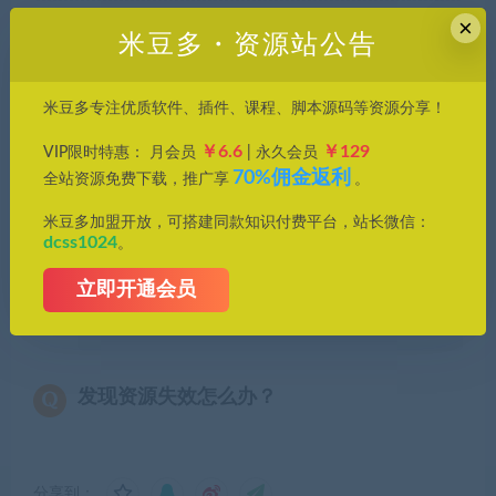
×
米豆多・资源站公告
常见问题FAQ
米豆多专注优质软件、插件、课程、脚本源码等资源分享！
￥6.6
￥129
VIP限时特惠： 月会员
| 永久会员
免费下载或者VIP会员专享资源能否直接商
70%佣金返利
全站资源免费下载，推广享
。
用？
米豆多加盟开放，可搭建同款知识付费平台，站长微信：
dcss1024
本站所有资源版权均属于原作者所有，这里所提
。
供资源均只能用于参考学习用，请勿直接商用。
立即开通会员
若由于商用引起版权纠纷，一切责任均由使用者
承担。更多说明请参考 VIP介绍。
发现资源失效怎么办？
分享到：