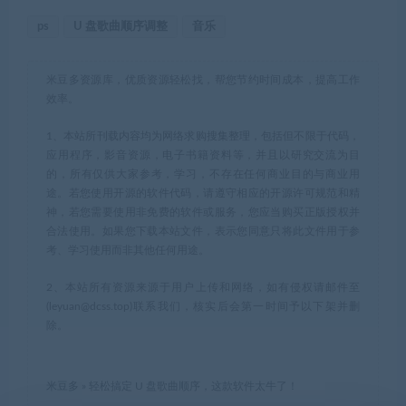
ps
U 盘歌曲顺序调整
音乐
米豆多资源库，优质资源轻松找，帮您节约时间成本，提高工作
效率。
1、本站所刊载内容均为网络求购搜集整理，包括但不限于代码，
应用程序，影音资源，电子书籍资料等，并且以研究交流为目
的，所有仅供大家参考，学习，不存在任何商业目的与商业用
途。若您使用开源的软件代码，请遵守相应的开源许可规范和精
神，若您需要使用非免费的软件或服务，您应当购买正版授权并
合法使用。如果您下载本站文件，表示您同意只将此文件用于参
考、学习使用而非其他任何用途。
2、本站所有资源来源于用户上传和网络，如有侵权请邮件至
(leyuan@dcss.top)联系我们，核实后会第一时间予以下架并删
除。
米豆多
»
轻松搞定 U 盘歌曲顺序，这款软件太牛了！