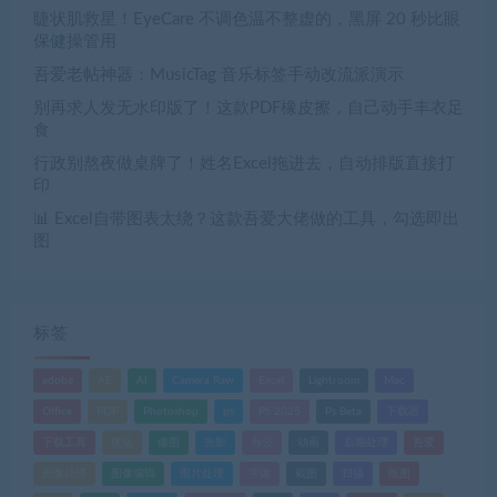
睫状肌救星！EyeCare 不调色温不整虚的，黑屏 20 秒比眼
保健操管用
吾爱老帖神器：MusicTag 音乐标签手动改流派演示
别再求人发无水印版了！这款PDF橡皮擦，自己动手丰衣足
食
行政别熬夜做桌牌了！姓名Excel拖进去，自动排版直接打
印
📊 Excel自带图表太绕？这款吾爱大佬做的工具，勾选即出
图
标签
adobe
AE
AI
Camera Raw
Excel
Lightroom
Mac
Office
PDF
Photoshop
ps
PS 2025
Ps Beta
下载器
下载工具
优化
修图
光影
办公
动画
后期处理
吾爱
图像处理
图像编辑
图片处理
字体
截图
扫描
抠图