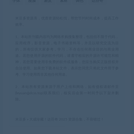
字体
瘦脸
磨皮
素材
调色
达芬奇
米豆多资源库，优质资源轻松找，帮您节约时间成本，提高工作
效率。
1、本站所刊载内容均为网络求购搜集整理，包括但不限于代码，
应用程序，影音资源，电子书籍资料等，并且以研究交流为目
的，所有仅供大家参考，学习，不存在任何商业目的与商业用
途。若您使用开源的软件代码，请遵守相应的开源许可规范和精
神，若您需要使用非免费的软件或服务，您应当购买正版授权并
合法使用。如果您下载本站文件，表示您同意只将此文件用于参
考、学习使用而非其他任何用途。
2、本站所有资源来源于用户上传和网络，如有侵权请邮件至
(leyuan@dcss.top)联系我们，核实后会第一时间予以下架并删
除。
米豆多
»
大成珍藏！达芬奇 2025 资源合集，不容错过！