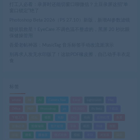
打工人必看：录屏时还能切窗口聊微信？土豆录屏这招“单
窗口锁定”绝了
Photoshop Beta 2026（PS 27.10）新版，新增AI参数滤镜
睫状肌救星！EyeCare 不调色温不整虚的，黑屏 20 秒比眼
保健操管用
吾爱老帖神器：MusicTag 音乐标签手动改流派演示
别再求人发无水印版了！这款PDF橡皮擦，自己动手丰衣足
食
标签
adobe
AE
AI
Camera Raw
Excel
Lightroom
Mac
Office
PDF
Photoshop
ps
PS 2025
Ps Beta
下载器
下载工具
优化
修图
光影
办公
动画
后期处理
吾爱
图像处理
图像编辑
图片处理
字体
截图
扫描
抠图
排版
搜索
播放器
格式转换
模板
水印
浏览器
渲染