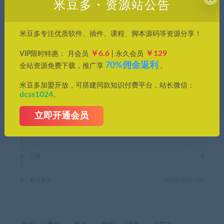
米豆多・资源站公告
普通用户购买价格 :
3.9积分
米豆多专注优质软件、插件、课程、脚本源码等资源分享！
钻石会员购买价格 :
0.39积分
￥6.6
￥129
VIP限时特惠： 月会员
| 永久会员
70%佣金返利
全站资源免费下载，推广享
。
终身钻石购买价格 :
免费
米豆多加盟开放，可搭建同款知识付费平台，站长微信：
dcss1024
。
支付下载
立即开通会员
有效期
永久
已售
8
最近更新
2025年03月19日