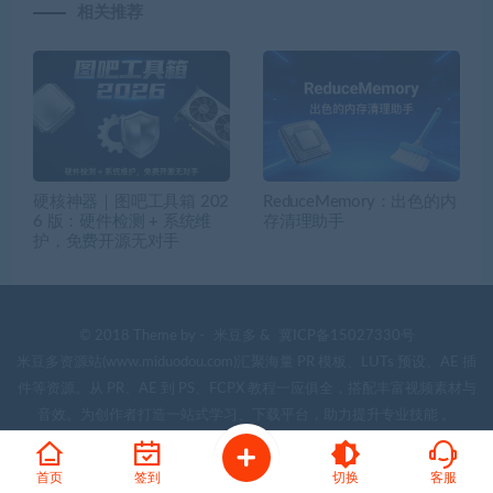
相关推荐
硬核神器｜图吧工具箱 202
ReduceMemory：出色的内
6 版：硬件检测 + 系统维
存清理助手
护，免费开源无对手
© 2018 Theme by -
米豆多
&
冀ICP备15027330号
米豆多资源站(www.miduodou.com)汇聚海量 PR 模板、LUTs 预设、AE 插
件等资源。从 PR、AE 到 PS、FCPX 教程一应俱全，搭配丰富视频素材与
音效。为创作者打造一站式学习、下载平台，助力提升专业技能 。
首页
签到
切换
客服