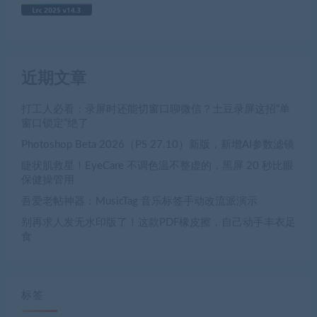
近期文章
打工人必看：录屏时还能切窗口聊微信？土豆录屏这招“单
窗口锁定”绝了
Photoshop Beta 2026（PS 27.10）新版，新增AI参数滤镜
睫状肌救星！EyeCare 不调色温不整虚的，黑屏 20 秒比眼
保健操管用
吾爱老帖神器：MusicTag 音乐标签手动改流派演示
别再求人发无水印版了！这款PDF橡皮擦，自己动手丰衣足
食
标签