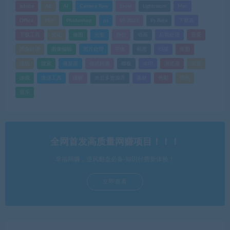
adobe
AE
AI
Camera Raw
Excel
Lightroom
Mac
Office
PDF
Photoshop
ps
PS 2025
Ps Beta
下载器
下载工具
优化
修图
光影
办公
动画
后期处理
吾爱
图像处理
图像编辑
图片处理
字体
截图
扫描
抠图
排版
搜索
播放器
格式转换
模板
水印
浏览器
渲染
游戏
激活工具
破解
米豆多资源库
素材
色彩
调色
音乐
全网首发高质量网赚项目！！！
幸福网赚，逆风翻盘必备-知识付费新体验！
立即查看