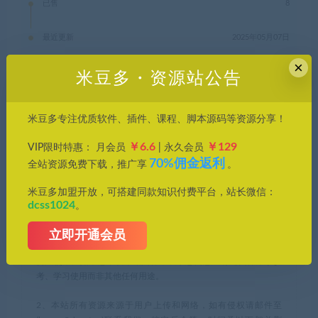
已售
8
最近更新
2025年05月07日
×
米豆多・资源站公告
图吧工具箱
硬件检测
米豆多专注优质软件、插件、课程、脚本源码等资源分享！
米豆多资源库，优质资源轻松找，帮您节约时间成本，提高工作
￥6.6
￥129
VIP限时特惠： 月会员
| 永久会员
效率。
70%佣金返利
全站资源免费下载，推广享
。
1、本站所刊载内容均为网络求购搜集整理，包括但不限于代码，
米豆多加盟开放，可搭建同款知识付费平台，站长微信：
应用程序，影音资源，电子书籍资料等，并且以研究交流为目
dcss1024
。
的，所有仅供大家参考，学习，不存在任何商业目的与商业用
途。若您使用开源的软件代码，请遵守相应的开源许可规范和精
立即开通会员
神，若您需要使用非免费的软件或服务，您应当购买正版授权并
合法使用。如果您下载本站文件，表示您同意只将此文件用于参
考、学习使用而非其他任何用途。
2、本站所有资源来源于用户上传和网络，如有侵权请邮件至