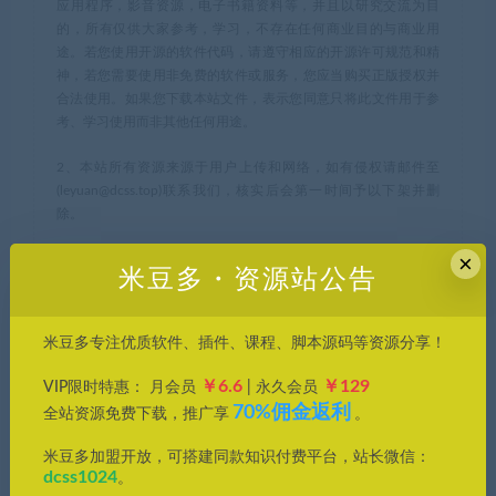
应用程序，影音资源，电子书籍资料等，并且以研究交流为目
的，所有仅供大家参考，学习，不存在任何商业目的与商业用
途。若您使用开源的软件代码，请遵守相应的开源许可规范和精
神，若您需要使用非免费的软件或服务，您应当购买正版授权并
合法使用。如果您下载本站文件，表示您同意只将此文件用于参
考、学习使用而非其他任何用途。
2、本站所有资源来源于用户上传和网络，如有侵权请邮件至
(leyuan@dcss.top)联系我们，核实后会第一时间予以下架并删
除。
×
米豆多・资源站公告
米豆多
»
Adobe2025全家桶正式稳定版一键安装激活！
米豆多专注优质软件、插件、课程、脚本源码等资源分享！
常见问题FAQ
￥6.6
￥129
VIP限时特惠： 月会员
| 永久会员
70%佣金返利
全站资源免费下载，推广享
。
米豆多加盟开放，可搭建同款知识付费平台，站长微信：
免费下载或者VIP会员专享资源能否直接商
dcss1024
。
用？