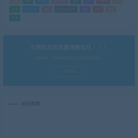
排版
搜索
播放器
格式转换
模板
水印
浏览器
渲染
游戏
激活工具
破解
米豆多资源库
素材
色彩
调色
音乐
全网首发高质量网赚项目！！！
幸福网赚，逆风翻盘必备-知识付费新体验！
立即查看
相关推荐