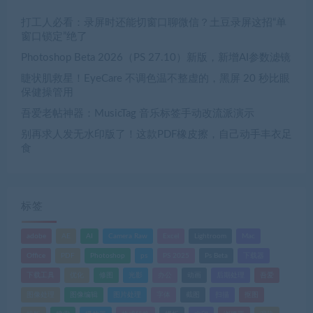
打工人必看：录屏时还能切窗口聊微信？土豆录屏这招“单
窗口锁定”绝了
Photoshop Beta 2026（PS 27.10）新版，新增AI参数滤镜
睫状肌救星！EyeCare 不调色温不整虚的，黑屏 20 秒比眼
保健操管用
吾爱老帖神器：MusicTag 音乐标签手动改流派演示
别再求人发无水印版了！这款PDF橡皮擦，自己动手丰衣足
食
标签
adobe
AE
AI
Camera Raw
Excel
Lightroom
Mac
Office
PDF
Photoshop
ps
PS 2025
Ps Beta
下载器
下载工具
优化
修图
光影
办公
动画
后期处理
吾爱
图像处理
图像编辑
图片处理
字体
截图
扫描
抠图