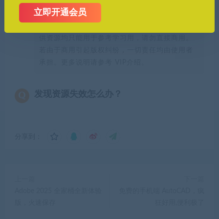
立即开通会员
本站所有资源版权均属于原作者所有，这里所提
供资源均只能用于参考学习用，请勿直接商用。
若由于商用引起版权纠纷，一切责任均由使用者
承担。更多说明请参考 VIP介绍。
发现资源失效怎么办？
分享到：
上一篇
下一篇
Adobe 2025 全家桶全新体验
免费的手机端 AutoCAD，疯
版，火速保存
狂好用,便利极了