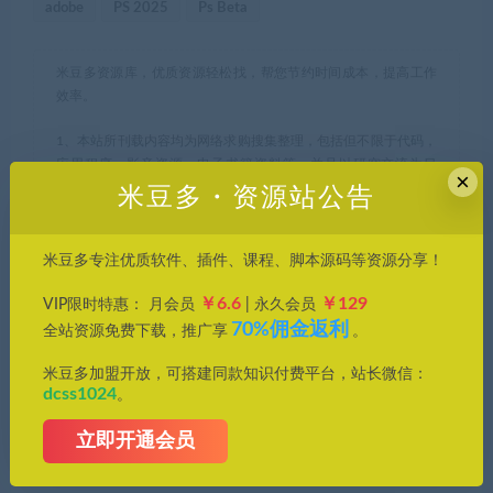
adobe
PS 2025
Ps Beta
米豆多资源库，优质资源轻松找，帮您节约时间成本，提高工作
效率。
1、本站所刊载内容均为网络求购搜集整理，包括但不限于代码，
应用程序，影音资源，电子书籍资料等，并且以研究交流为目
×
的，所有仅供大家参考，学习，不存在任何商业目的与商业用
米豆多・资源站公告
途。若您使用开源的软件代码，请遵守相应的开源许可规范和精
神，若您需要使用非免费的软件或服务，您应当购买正版授权并
合法使用。如果您下载本站文件，表示您同意只将此文件用于参
米豆多专注优质软件、插件、课程、脚本源码等资源分享！
考、学习使用而非其他任何用途。
￥6.6
￥129
VIP限时特惠： 月会员
| 永久会员
2、本站所有资源来源于用户上传和网络，如有侵权请邮件至
70%佣金返利
全站资源免费下载，推广享
。
(leyuan@dcss.top)联系我们，核实后会第一时间予以下架并删
除。
米豆多加盟开放，可搭建同款知识付费平台，站长微信：
dcss1024
。
立即开通会员
米豆多
»
免装即用！PS 2025 Beta 26.7 杀疯了