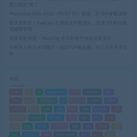
窗口锁定”绝了
Photoshop Beta 2026（PS 27.10）新版，新增AI参数滤镜
睫状肌救星！EyeCare 不调色温不整虚的，黑屏 20 秒比眼
保健操管用
吾爱老帖神器：MusicTag 音乐标签手动改流派演示
别再求人发无水印版了！这款PDF橡皮擦，自己动手丰衣足
食
标签
adobe
AE
AI
Camera Raw
Excel
Lightroom
Mac
Office
PDF
Photoshop
ps
PS 2025
Ps Beta
下载器
下载工具
优化
修图
光影
办公
动画
后期处理
吾爱
图像处理
图像编辑
图片处理
字体
截图
扫描
抠图
排版
搜索
播放器
格式转换
模板
水印
浏览器
渲染
游戏
激活工具
破解
米豆多资源库
素材
色彩
调色