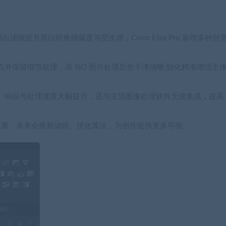
o 黑白滤镜提升黑白转换细腻度与层次感，Color Efex Pro 新增多种创
并保留细节纹理，高 ISO 照片处理后也干净清晰;锐化精准增强主
。响应与处理速度大幅提升，还与主流图像处理软件无缝集成，提高
能拓展，未来会推新滤镜、优化算法，为创作提供更多可能。