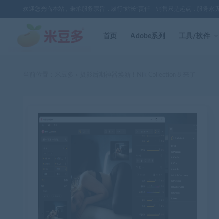
欢迎您光临本站，秉承服务宗旨，履行"站长"责任，销售只是起点，服务永
首页
Adobe系列
工具/软件
当前位置：
米豆多
摄影后期神器焕新！Nik Collection 8 来了
>