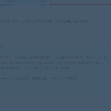
备利器，助你实现创意，让照片成艺术杰作。速升级开启创作新程!
效率。
，应用程序，影音资源，电子书籍资料等，并且以研究交流为目的，所有仅供大家参
件代码，请遵守相应的开源许可规范和精神，若您需要使用非免费的软件或服务，
同意只将此文件用于参考、学习使用而非其他任何用途。
n@dcss.top)联系我们，核实后会第一时间予以下架并删除。