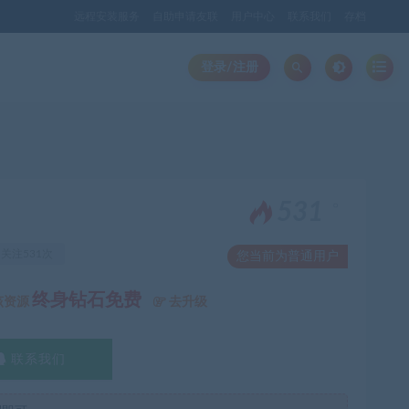
远程安装服务
自助申请友联
用户中心
联系我们
存档
登录/注册
。
531
关注531次
您当前为普通用户
终身钻石免费
该资源
去升级
联系我们