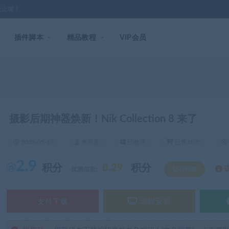
无止境！
插件脚本
精品教程
VIP会员
摄影后期神器焕新！Nik Collection 8 来了
2025-05-12
米豆多
已收录
已售10次
2.9
积分
0.29
积分
优惠信息:
钻石特权
支付下载
远程安装