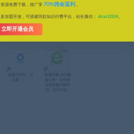
70%佣金返利
站资源免费下载，推广享
。
dcss1024
豆多加盟开放，可搭建同款知识付费平台，站长微信：
。
立即开通会员
p://urlqh.cn/mV6Wu
）；