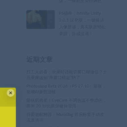
版，一键磨皮美白调色
PS插件：Infinite Unify
2.0.1 汉化版，一键焕活
人像质感，真实肤质轻松
拿捏，质感拉满！
近期文章
打工人必看：录屏时还能切窗口聊微信？土
豆录屏这招“单窗口锁定”绝了
Photoshop Beta 2026（PS 27.10）新版，
×
新增AI参数滤镜
睫状肌救星！EyeCare 不调色温不整虚的，
黑屏 20 秒比眼保健操管用
吾爱老帖神器：MusicTag 音乐标签手动改
流派演示