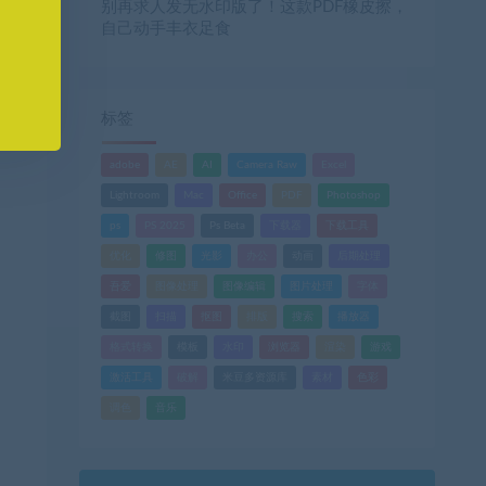
别再求人发无水印版了！这款PDF橡皮擦，
自己动手丰衣足食
标签
adobe
AE
AI
Camera Raw
Excel
Lightroom
Mac
Office
PDF
Photoshop
ps
PS 2025
Ps Beta
下载器
下载工具
优化
修图
光影
办公
动画
后期处理
吾爱
图像处理
图像编辑
图片处理
字体
截图
扫描
抠图
排版
搜索
播放器
格式转换
模板
水印
浏览器
渲染
游戏
激活工具
破解
米豆多资源库
素材
色彩
调色
音乐