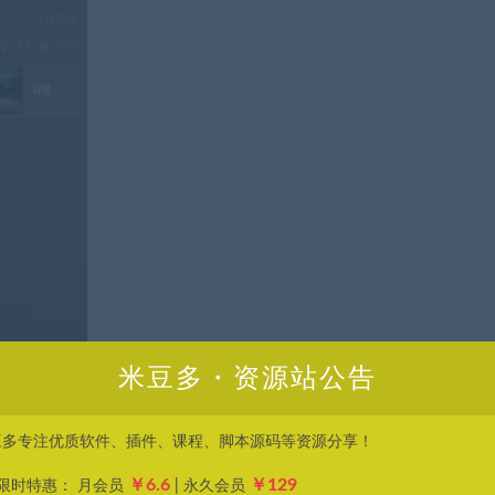
米豆多・资源站公告
豆多专注优质软件、插件、课程、脚本源码等资源分享！
￥6.6
￥129
P限时特惠： 月会员
| 永久会员