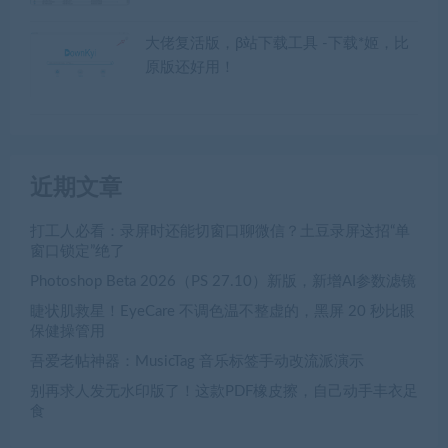
大佬复活版，β站下载工具 -下载*姬，比
原版还好用！
近期文章
打工人必看：录屏时还能切窗口聊微信？土豆录屏这招“单
窗口锁定”绝了
Photoshop Beta 2026（PS 27.10）新版，新增AI参数滤镜
睫状肌救星！EyeCare 不调色温不整虚的，黑屏 20 秒比眼
保健操管用
吾爱老帖神器：MusicTag 音乐标签手动改流派演示
别再求人发无水印版了！这款PDF橡皮擦，自己动手丰衣足
食