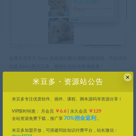
如果你也常为 Excel 表格里的图片调整问题烦恼，不妨试试
这款 Excel 图片工具，相信它会给你带来惊喜！
×
米豆多・资源站公告
免费
米豆多专注优质软件、插件、课程、脚本源码等资源分享！
￥6.6
￥129
VIP限时特惠： 月会员
| 永久会员
立即下载
70%佣金返利
全站资源免费下载，推广享
。
米豆多加盟开放，可搭建同款知识付费平台，站长微信：
文件密码：
8888
dcss1024