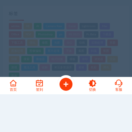
标签
adobe
AE
AI
Camera Raw
Excel
Lightroom
Mac
Office
PDF
Photoshop
ps
PS 2025
Ps Beta
下载器
下载工具
优化
修图
光影
办公
动画
后期处理
吾爱
图像处理
图像编辑
图片处理
字体
截图
扫描
抠图
排版
搜索
播放器
格式转换
模板
水印
浏览器
渲染
游戏
激活工具
破解
米豆多资源库
素材
色彩
调色
音乐
首页
签到
切换
客服
全网首发高质量网赚项目！！！
幸福网赚，逆风翻盘必备-知识付费新体验！
立即查看