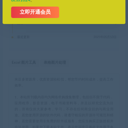
。
有效期
永久
立即开通会员
已售
92
最近更新
2025年05月13日
Excel 图片工具
表格图片处理
米豆多资源库，优质资源轻松找，帮您节约时间成本，提高工作
效率。
1、本站所刊载内容均为网络求购搜集整理，包括但不限于代码，
应用程序，影音资源，电子书籍资料等，并且以研究交流为目
的，所有仅供大家参考，学习，不存在任何商业目的与商业用
途。若您使用开源的软件代码，请遵守相应的开源许可规范和精
神，若您需要使用非免费的软件或服务，您应当购买正版授权并
合法使用。如果您下载本站文件，表示您同意只将此文件用于参