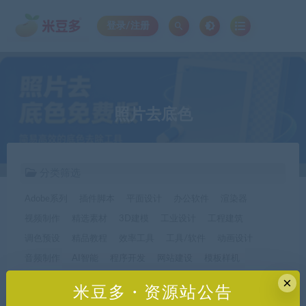
登录/注册
照片去底色
分类筛选
Adobe系列
插件脚本
平面设计
办公软件
渲染器
视频制作
精选素材
3D建模
工业设计
工程建筑
调色预设
精品教程
效率工具
工具/软件
动画设计
音频制作
AI智能
程序开发
网站建设
模板样机
休闲娱乐
字体字形
手机软件*app精选
×
米豆多・资源站公告