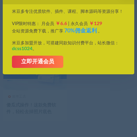
价格
米豆多专注优质软件、插件、课程、脚本源码等资源分享！
全部
免费
付费
钻石免费
钻石优惠
￥6.6
￥129
VIP限时特惠： 月会员
| 永久会员
发布日期
修改时间
评论数量
随机
热度
70%佣金返利
全站资源免费下载，推广享
。
米豆多加盟开放，可搭建同款知识付费平台，站长微信：
dcss1024
。
立即开通会员
效率工具
傻瓜式操作！这款免费软
件，轻松去掉照片底色