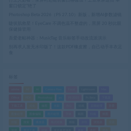
打工人必看：录屏时还能切窗口聊微信？土豆录屏这招“单
窗口锁定”绝了
Photoshop Beta 2026（PS 27.10）新版，新增AI参数滤镜
睫状肌救星！EyeCare 不调色温不整虚的，黑屏 20 秒比眼
保健操管用
吾爱老帖神器：MusicTag 音乐标签手动改流派演示
别再求人发无水印版了！这款PDF橡皮擦，自己动手丰衣足
食
标签
adobe
AE
AI
Camera Raw
Excel
Lightroom
Mac
Office
PDF
Photoshop
ps
PS 2025
Ps Beta
下载器
下载工具
优化
修图
光影
办公
动画
后期处理
吾爱
图像处理
图像编辑
图片处理
字体
截图
扫描
抠图
排版
搜索
播放器
格式转换
模板
水印
浏览器
渲染
游戏
激活工具
破解
米豆多资源库
素材
色彩
调色