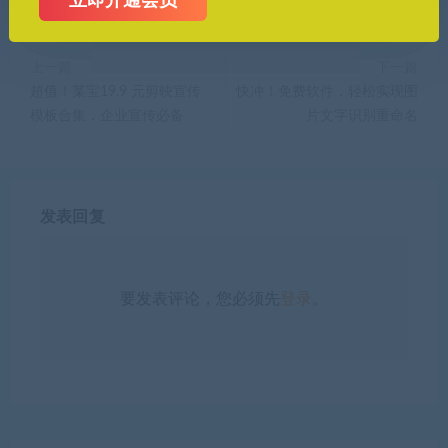
立即开通会员
上一篇
下一篇
超值！某宝19.9 元剪映宣传
快冲！免费软件，轻松实现图
模板合集，企业宣传必备
片文字识别重命名
发表回复
要发表评论，您必须先
登录
。