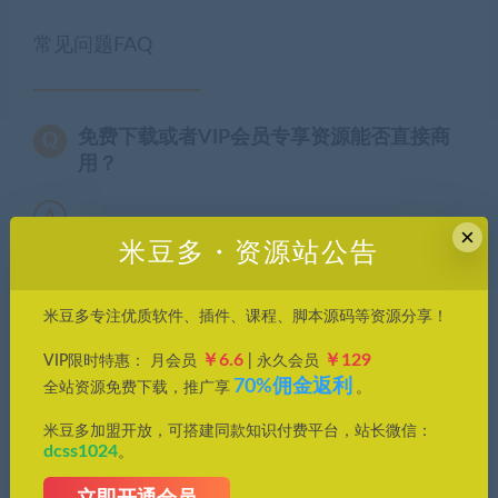
常见问题FAQ
免费下载或者VIP会员专享资源能否直接商
用？
本站所有资源版权均属于原作者所有，这里所提
×
米豆多・资源站公告
供资源均只能用于参考学习用，请勿直接商用。
若由于商用引起版权纠纷，一切责任均由使用者
承担。更多说明请参考 VIP介绍。
米豆多专注优质软件、插件、课程、脚本源码等资源分享！
￥6.6
￥129
VIP限时特惠： 月会员
| 永久会员
发现资源失效怎么办？
70%佣金返利
全站资源免费下载，推广享
。
米豆多加盟开放，可搭建同款知识付费平台，站长微信：
dcss1024
。
分享到：