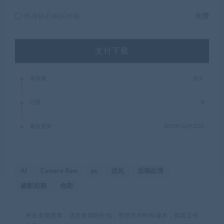
终身钻石购买价格 :
免费
支付下载
有效期
永久
已售
8
最近更新
2025年12月22日
AI
Camera Raw
ps
优化
后期处理
摄影后期
色彩
米豆多资源库，优质资源轻松找，帮您节约时间成本，提高工作