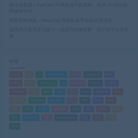
睫状肌救星！EyeCare 不调色温不整虚的，黑屏 20 秒比眼
保健操管用
吾爱老帖神器：MusicTag 音乐标签手动改流派演示
别再求人发无水印版了！这款PDF橡皮擦，自己动手丰衣足
食
标签
adobe
AE
AI
Camera Raw
Excel
Lightroom
Mac
Office
PDF
Photoshop
ps
PS 2025
Ps Beta
下载器
下载工具
优化
修图
光影
办公
动画
后期处理
吾爱
图像处理
图像编辑
图片处理
字体
截图
扫描
抠图
排版
搜索
播放器
格式转换
模板
水印
浏览器
渲染
游戏
激活工具
破解
米豆多资源库
素材
色彩
调色
音乐