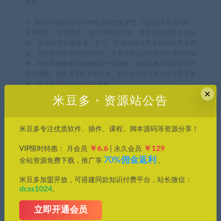
效率。
1、本站所刊载内容均为网络求购搜集整理，包括但不限于代码，
应用程序，影音资源，电子书籍资料等，并且以研究交流为目
的，所有仅供大家参考，学习，不存在任何商业目的与商业用
途。若您使用开源的软件代码，请遵守相应的开源许可规范和精
神，若您需要使用非免费的软件或服务，您应当购买正版授权并
合法使用。如果您下载本站文件，表示您同意只将此文件用于参
考、学习使用而非其他任何用途。
×
米豆多・资源站公告
2、本站所有资源来源于用户上传和网络，如有侵权请邮件至
(leyuan@dcss.top)联系我们，核实后会第一时间予以下架并删
除。
米豆多专注优质软件、插件、课程、脚本源码等资源分享！
￥6.6
￥129
VIP限时特惠： 月会员
| 永久会员
米豆多
»
掌握 Adobe Camera Raw 18.1.1，解锁摄影后期新福
70%佣金返利
全站资源免费下载，推广享
。
利！
米豆多加盟开放，可搭建同款知识付费平台，站长微信：
dcss1024
。
常见问题FAQ
立即开通会员