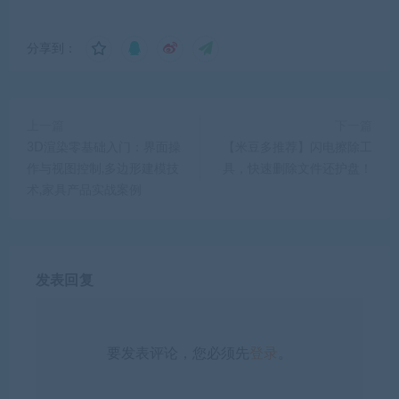
分享到：
上一篇
下一篇
3D渲染零基础入门：界面操
【米豆多推荐】闪电擦除工
作与视图控制,多边形建模技
具，快速删除文件还护盘！
术,家具产品实战案例
发表回复
要发表评论，您必须先
登录
。