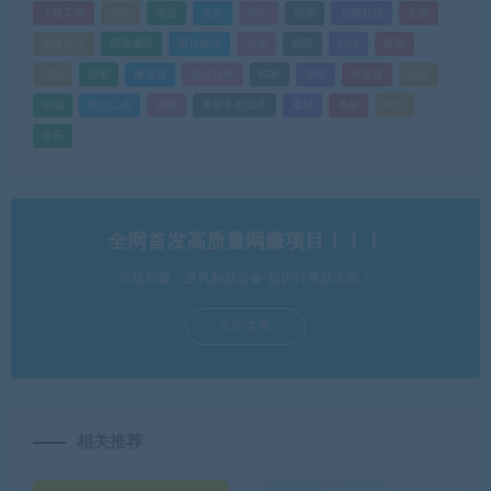
下载工具
优化
修图
光影
办公
动画
后期处理
吾爱
图像处理
图像编辑
图片处理
字体
截图
扫描
抠图
排版
搜索
播放器
格式转换
模板
水印
浏览器
渲染
游戏
激活工具
破解
米豆多资源库
素材
色彩
调色
音乐
全网首发高质量网赚项目！！！
幸福网赚，逆风翻盘必备-知识付费新体验！
立即查看
相关推荐