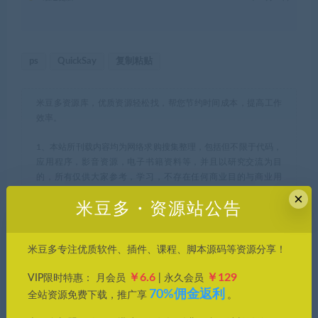
ps
QuickSay
复制粘贴
米豆多资源库，优质资源轻松找，帮您节约时间成本，提高工作
效率。
1、本站所刊载内容均为网络求购搜集整理，包括但不限于代码，
应用程序，影音资源，电子书籍资料等，并且以研究交流为目
的，所有仅供大家参考，学习，不存在任何商业目的与商业用
途。若您使用开源的软件代码，请遵守相应的开源许可规范和精
×
米豆多・资源站公告
神，若您需要使用非免费的软件或服务，您应当购买正版授权并
合法使用。如果您下载本站文件，表示您同意只将此文件用于参
考、学习使用而非其他任何用途。
米豆多专注优质软件、插件、课程、脚本源码等资源分享！
2、本站所有资源来源于用户上传和网络，如有侵权请邮件至
￥6.6
￥129
VIP限时特惠： 月会员
| 永久会员
(leyuan@dcss.top)联系我们，核实后会第一时间予以下架并删
70%佣金返利
全站资源免费下载，推广享
。
除。