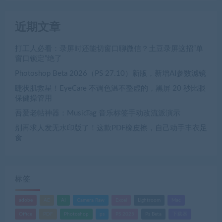
近期文章
打工人必看：录屏时还能切窗口聊微信？土豆录屏这招“单
窗口锁定”绝了
Photoshop Beta 2026（PS 27.10）新版，新增AI参数滤镜
睫状肌救星！EyeCare 不调色温不整虚的，黑屏 20 秒比眼
保健操管用
吾爱老帖神器：MusicTag 音乐标签手动改流派演示
别再求人发无水印版了！这款PDF橡皮擦，自己动手丰衣足
食
标签
adobe
AE
AI
Camera Raw
Excel
Lightroom
Mac
Office
PDF
Photoshop
ps
PS 2025
Ps Beta
下载器