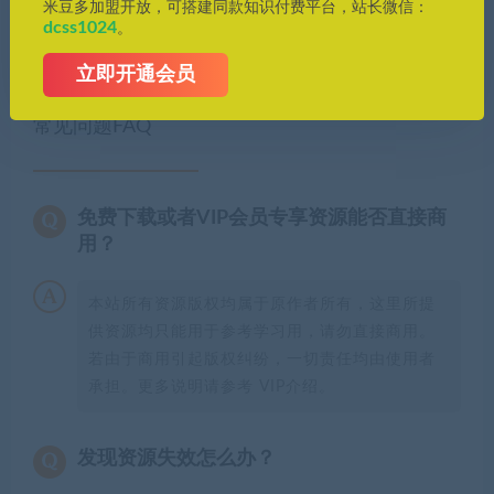
米豆多加盟开放，可搭建同款知识付费平台，站长微信：
dcss1024
。
米豆多
»
QuickSay工具竟让信息复制粘贴如此丝滑，速来体验！
立即开通会员
常见问题FAQ
免费下载或者VIP会员专享资源能否直接商
用？
本站所有资源版权均属于原作者所有，这里所提
供资源均只能用于参考学习用，请勿直接商用。
若由于商用引起版权纠纷，一切责任均由使用者
承担。更多说明请参考 VIP介绍。
发现资源失效怎么办？