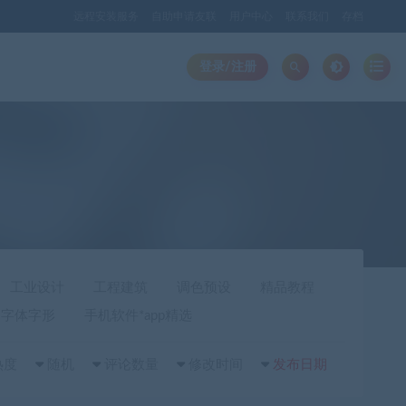
远程安装服务
自助申请友联
用户中心
联系我们
存档
登录/注册
工业设计
工程建筑
调色预设
精品教程
字体字形
手机软件*app精选
热度
随机
评论数量
修改时间
发布日期