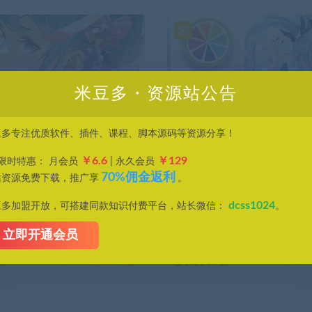
米豆多・资源站公告
豆多专注优质软件、插件、课程、脚本源码等资源分享！
￥6.6
￥129
P限时特惠： 月会员
| 永久会员
工具/软件
平面设计
70%佣金返利
站资源免费下载，推广享
。
元头像却无从下手？75节教程
绘画界神器！SAI2 – 2024 
二次元头像创作大神！
验, 附详细安装教程
dcss1024
豆多加盟开放，可搭建同款知识付费平台，站长微信：
。
掌握二次元头像个性创作绘画技
绘画达人们翘首以盼的 SAI2 – 2024
来 ...
立即开通会员
25
777
终身VIP免费
2025-08-05
709