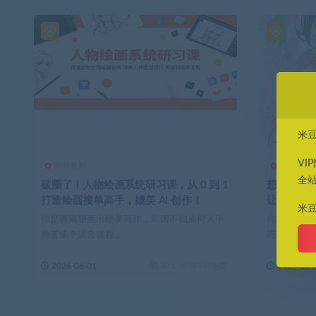
米
VI
绘画教程
绘画教程
全
破圈了！人物绘画系统研习课，从 0 到 1
想画二次
打造绘画接单高手，媲美 AI 创作！
让你秒变
米
你是否渴望画出绝美画作，却因不知从何入手
你是否渴望
而苦恼？这套课程...
巧？我们为你带
2026-06-01
471
终身VIP免费
2025-12-