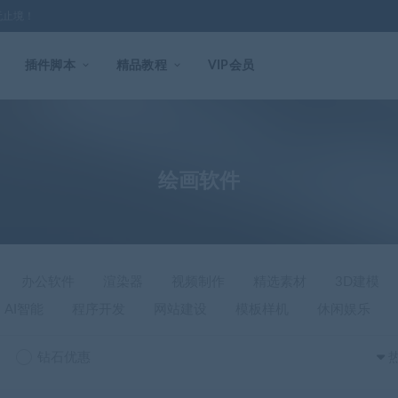
无止境！
插件脚本
精品教程
VIP会员
绘画软件
办公软件
渲染器
视频制作
精选素材
3D建模
AI智能
程序开发
网站建设
模板样机
休闲娱乐
钻石优惠