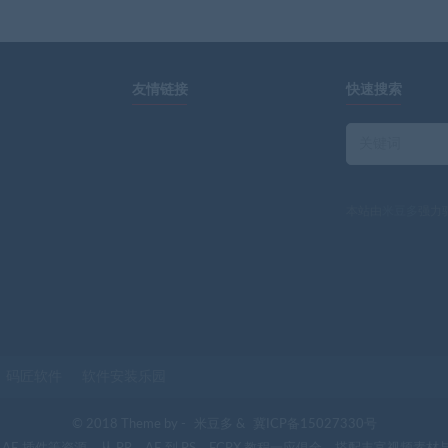
友情链接
快速搜索
本站由
米豆多
强力
码匠软件
软件安装乐园
© 2018 Theme by -
米豆多
&
冀ICP备15027330号