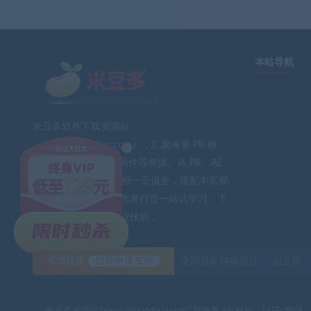
本站导航
米豆多软件下载资源站
×
（www.midouduo.com），汇聚海量 PR 模
板、LUTs 预设、AE 插件等资源。从 PR、AE
到 PS、FCPX 软件教程一应俱全，搭配丰富视
频素材与音效。为创作者打造一站式学习、下
载平台，助力提升专业技能 。
友情链接
自助申请友链
全网最新网赚项目
副业网