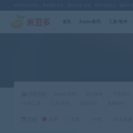
欢迎您光临本站，秉承服务宗旨，履行"站长"责任，销售只是起点，服务永
首页
Adobe系列
工具/软件
分类筛选
Adobe系列
插件脚本
平面设计
效率工具
工具/软件
动画设计
音频制作
价格
全部
免费
付费
钻石免费