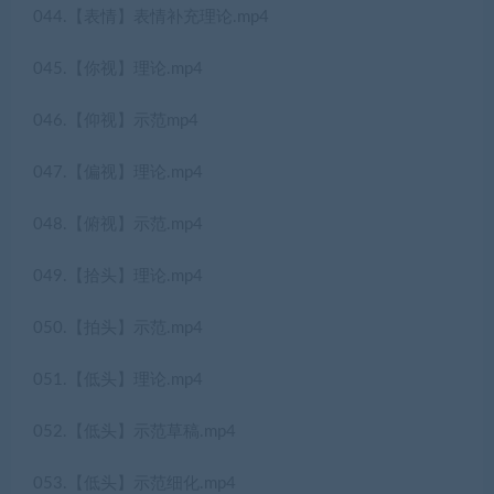
044.【表情】表情补充理论.mp4
045.【你视】理论.mp4
046.【仰视】示范mp4
047.【偏视】理论.mp4
048.【俯视】示范.mp4
049.【拾头】理论.mp4
050.【拍头】示范.mp4
051.【低头】理论.mp4
052.【低头】示范草稿.mp4
053.【低头】示范细化.mp4