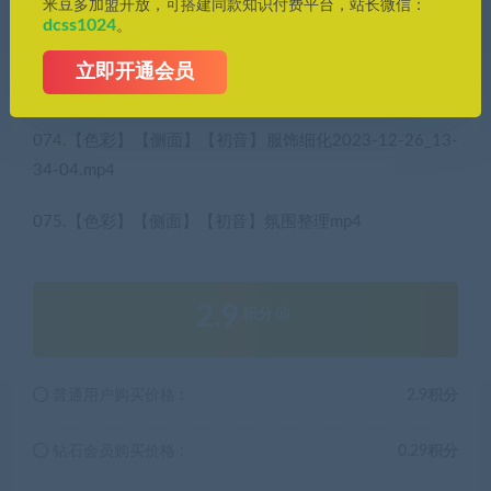
米豆多加盟开放，可搭建同款知识付费平台，站长微信：
dcss1024
。
073.【色彩】【侧面】【初音】头发细化.mp4
立即开通会员
074.【色彩】【侧面】【初音】服饰细化.mp4
074.【色彩】【侧面】【初音】服饰细化2023-12-26_13-
34-04.mp4
075.【色彩】【侧面】【初音】氛围整理mp4
2.9
积分
普通用户购买价格 :
2.9积分
钻石会员购买价格 :
0.29积分