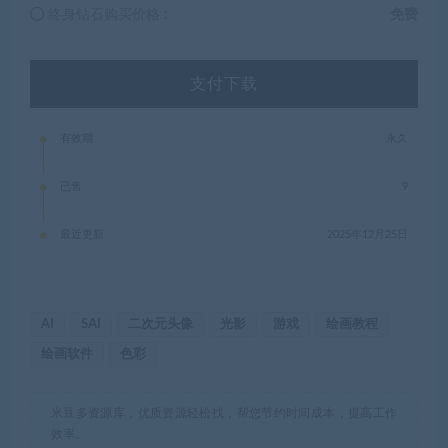
终身钻石购买价格 :
免费
支付下载
有效期
永久
已售
9
最近更新
2025年12月25日
AI
SAI
二次元头像
光影
游戏
绘画教程
绘画软件
色彩
米豆多资源库，优质资源轻松找，帮您节约时间成本，提高工作
效率。