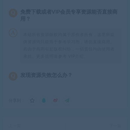
免费下载或者VIP会员专享资源能否直接商
用？
本站所有资源版权均属于原作者所有，这里所提
供资源均只能用于参考学习用，请勿直接商用。
若由于商用引起版权纠纷，一切责任均由使用者
承担。更多说明请参考 VIP介绍。
发现资源失效怎么办？
分享到：
上一篇
下一篇