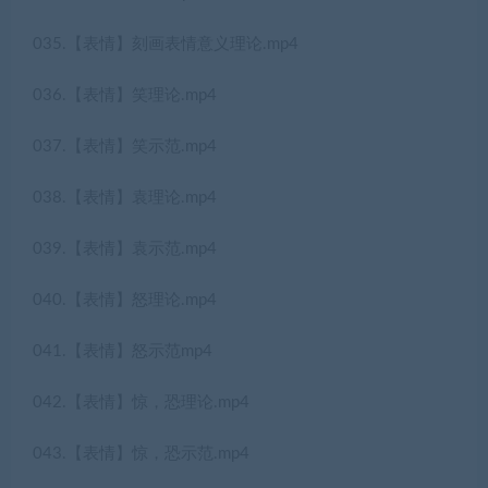
035.【表情】刻画表情意义理论.mp4
036.【表情】笑理论.mp4
037.【表情】笑示范.mp4
038.【表情】袁理论.mp4
039.【表情】袁示范.mp4
040.【表情】怒理论.mp4
041.【表情】怒示范mp4
042.【表情】惊，恐理论.mp4
043.【表情】惊，恐示范.mp4