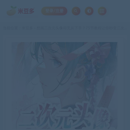
登录/注册
当前位置：
米豆多
想画二次元头像却无从下手？75节教程让你秒变二次元头像创作大神！
>