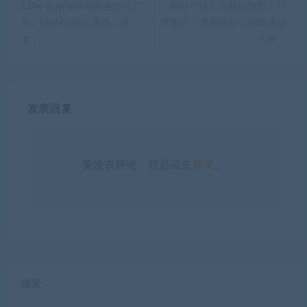
1.8M 电脑性能与网络监控工
画特兰悟天克斯总翻车？77
具，LiteMonitor 真香，速
节教程 + 笔刷素材让你逆袭成
来！
大神！
发表回复
要发表评论，您必须先
登录
。
搜索