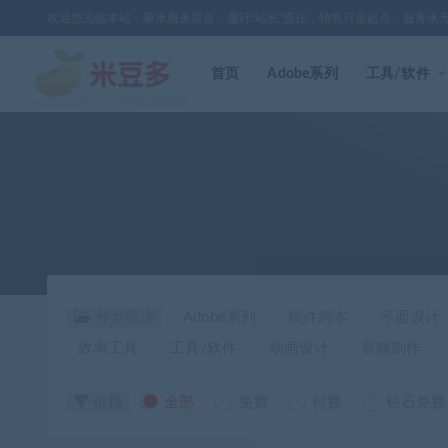
欢迎您光临本站，秉承服务宗旨，履行"站长"责任，销售只是起点，服务永
首页
Adobe系列
工具/软件
分类筛选
Adobe系列
插件脚本
平面设计
效率工具
工具/软件
动画设计
音频制作
价格
全部
免费
付费
钻石免费