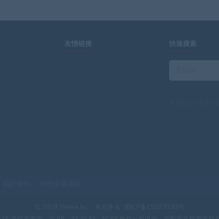
友情链接
快速搜索
本站由
米豆多
强力
码匠软件
软件安装乐园
© 2018 Theme by -
米豆多
&
冀ICP备15027330号