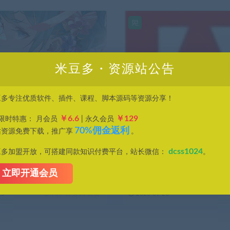
米豆多・资源站公告
豆多专注优质软件、插件、课程、脚本源码等资源分享！
￥6.6
￥129
P限时特惠： 月会员
| 永久会员
Adobe系列
效率工具
70%佣金返利
站资源免费下载，推广享
。
元头像却无从下手？75节教程
adobe正版激活如何购买？解锁 
二次元头像创作大神！
家桶（PS/AE/PR 等），支持 W
dcss1024
豆多加盟开放，可搭建同款知识付费平台，站长微信：
。
系统
掌握二次元头像个性创作绘画技
随着adobe产品的升级更新，很
来 ...
的工作带来...
立即开通会员
25
780
终身VIP免费
2025-09-26