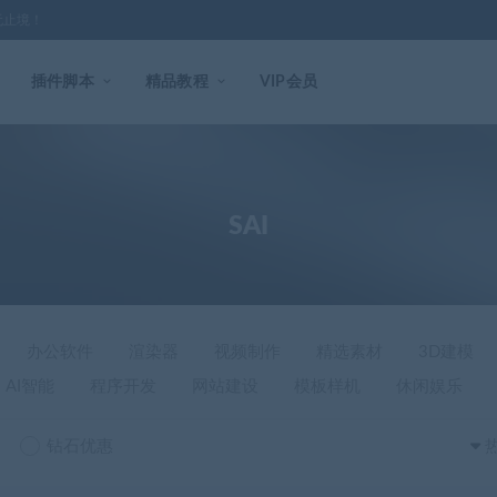
无止境！
插件脚本
精品教程
VIP会员
SAI
办公软件
渲染器
视频制作
精选素材
3D建模
AI智能
程序开发
网站建设
模板样机
休闲娱乐
钻石优惠