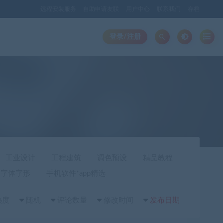
远程安装服务
自助申请友联
用户中心
联系我们
存档
登录/注册
工业设计
工程建筑
调色预设
精品教程
字体字形
手机软件*app精选
热度
随机
评论数量
修改时间
发布日期