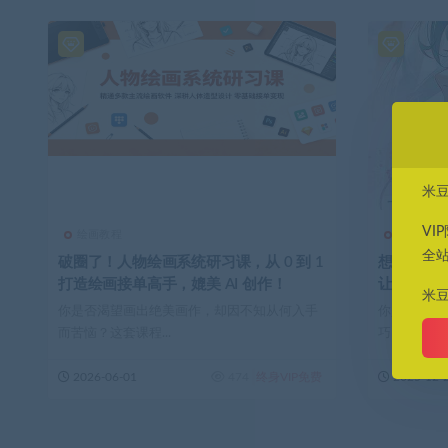
米
VI
绘画教程
绘画教程
全
破圈了！人物绘画系统研习课，从 0 到 1
想画二次
打造绘画接单高手，媲美 AI 创作！
让你秒变
米
你是否渴望画出绝美画作，却因不知从何入手
你是否渴望
而苦恼？这套课程...
巧？我们为你带
2026-06-01
474
终身VIP免费
2025-12-