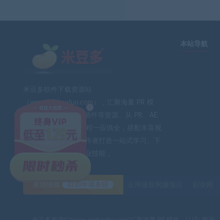
本站导航
米豆多软件下载资源站
（www.midouduo.com），汇聚海量 PR 模
×
板、LUTs 预设、AE 插件等资源。从 PR、AE
到 PS、FCPX 软件教程一应俱全，搭配丰富视
频素材与音效。为创作者打造一站式学习、下
载平台，助力提升专业技能 。
友情链接
自助申请友链
全网最新网赚项目
副业网