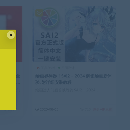
×
工具/软件
平面设计
Adobe 全
绘画界神器！SAI2 – 2024 解锁绘画新体
in/Mac
验, 附详细安装教程
多新功能给我们
绘画达人们翘首以盼的 SAI2 – 2024...
1.03K
2025-08-05
710
终身VIP免费