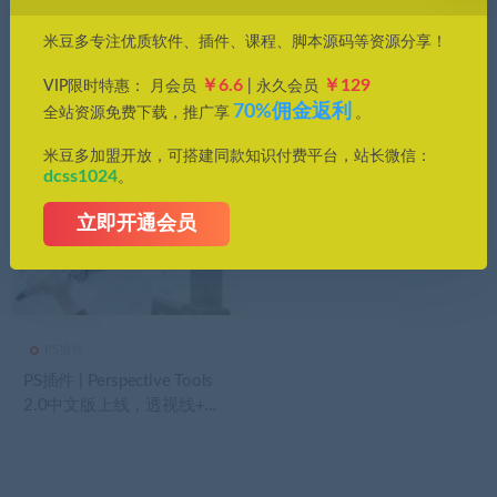
价格
米豆多专注优质软件、插件、课程、脚本源码等资源分享！
全部
免费
付费
钻石免费
钻石优惠
￥6.6
￥129
VIP限时特惠： 月会员
| 永久会员
发布日期
修改时间
评论数量
随机
热度
70%佣金返利
全站资源免费下载，推广享
。
米豆多加盟开放，可搭建同款知识付费平台，站长微信：
dcss1024
。
立即开通会员
PS插件
PS插件 | Perspective Tools
2.0中文版上线，透视线+贴
图一键完成，全网都在用！