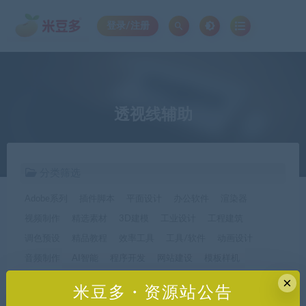
登录/注册
透视线辅助
分类筛选
Adobe系列
插件脚本
平面设计
办公软件
渲染器
视频制作
精选素材
3D建模
工业设计
工程建筑
调色预设
精品教程
效率工具
工具/软件
动画设计
音频制作
AI智能
程序开发
网站建设
模板样机
休闲娱乐
字体字形
手机软件*app精选
×
米豆多・资源站公告