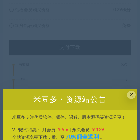
钻石会员购买价格 :
0.29积分
终身钻石购买价格 :
免费
支付下载
有效期
永久
已售
8
×
最近更新
2025年05月30日
米豆多・资源站公告
米豆多专注优质软件、插件、课程、脚本源码等资源分享！
参考线网格
透视线辅助
￥6.6
￥129
VIP限时特惠： 月会员
| 永久会员
70%佣金返利
全站资源免费下载，推广享
。