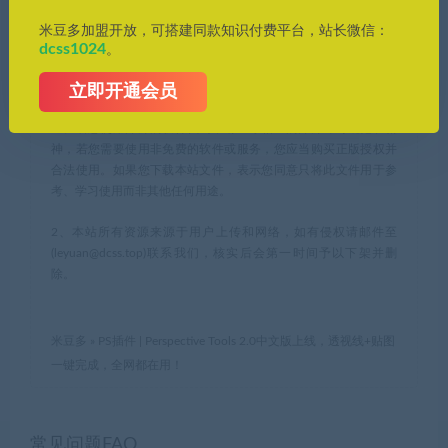
米豆多资源库，优质资源轻松找，帮您节约时间成本，提高工作
效率。
米豆多加盟开放，可搭建同款知识付费平台，站长微信：
dcss1024
。
1、本站所刊载内容均为网络求购搜集整理，包括但不限于代码，
应用程序，影音资源，电子书籍资料等，并且以研究交流为目
立即开通会员
的，所有仅供大家参考，学习，不存在任何商业目的与商业用
途。若您使用开源的软件代码，请遵守相应的开源许可规范和精
神，若您需要使用非免费的软件或服务，您应当购买正版授权并
合法使用。如果您下载本站文件，表示您同意只将此文件用于参
考、学习使用而非其他任何用途。
2、本站所有资源来源于用户上传和网络，如有侵权请邮件至
(leyuan@dcss.top)联系我们，核实后会第一时间予以下架并删
除。
米豆多
»
PS插件 | Perspective Tools 2.0中文版上线，透视线+贴图
一键完成，全网都在用！
常见问题FAQ