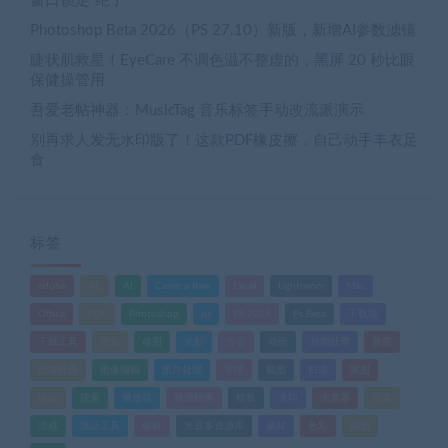
窗口锁定”绝了
Photoshop Beta 2026（PS 27.10）新版，新增AI参数滤镜
睫状肌救星！EyeCare 不调色温不整虚的，黑屏 20 秒比眼
保健操管用
吾爱老帖神器：MusicTag 音乐标签手动改流派演示
别再求人发无水印版了！这款PDF橡皮擦，自己动手丰衣足
食
标签
adobe
AE
AI
Camera Raw
Excel
Lightroom
Mac
Office
PDF
Photoshop
ps
PS 2025
Ps Beta
下载器
下载工具
优化
修图
光影
办公
动画
后期处理
吾爱
图像处理
图像编辑
图片处理
字体
截图
扫描
抠图
排版
搜索
播放器
格式转换
模板
水印
浏览器
渲染
游戏
激活工具
破解
米豆多资源库
素材
色彩
调色