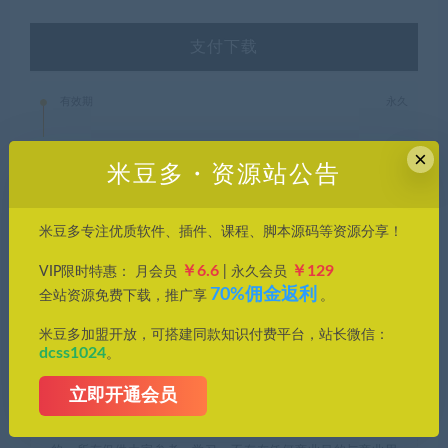
支付下载
有效期
永久
已售
9
×
米豆多・资源站公告
最近更新
2025年05月29日
米豆多专注优质软件、插件、课程、脚本源码等资源分享！
￥6.6
￥129
VIP限时特惠： 月会员
| 永久会员
psd源文件
工业科技
电商海报
70%佣金返利
全站资源免费下载，推广享
。
米豆多加盟开放，可搭建同款知识付费平台，站长微信：
米豆多资源库，优质资源轻松找，帮您节约时间成本，提高工作
dcss1024
。
效率。
立即开通会员
1、本站所刊载内容均为网络求购搜集整理，包括但不限于代码，
应用程序，影音资源，电子书籍资料等，并且以研究交流为目