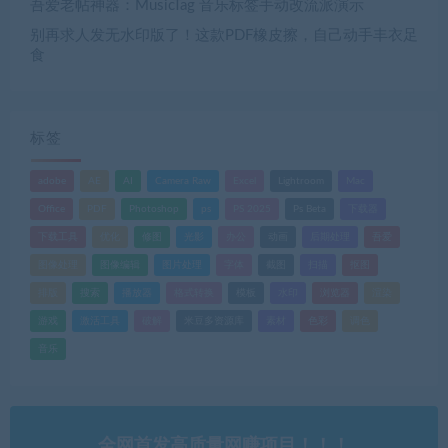
吾爱老帖神器：MusicTag 音乐标签手动改流派演示
别再求人发无水印版了！这款PDF橡皮擦，自己动手丰衣足
食
标签
adobe
AE
AI
Camera Raw
Excel
Lightroom
Mac
Office
PDF
Photoshop
ps
PS 2025
Ps Beta
下载器
下载工具
优化
修图
光影
办公
动画
后期处理
吾爱
图像处理
图像编辑
图片处理
字体
截图
扫描
抠图
排版
搜索
播放器
格式转换
模板
水印
浏览器
渲染
游戏
激活工具
破解
米豆多资源库
素材
色彩
调色
音乐
全网首发高质量网赚项目！！！