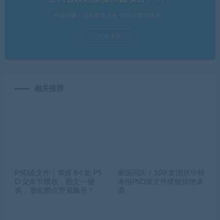
幸福网赚，逆风翻盘必备-知识付费新体验！
立即查看
相关推荐
PSD源文件｜掌握 84 套 PS
家国同庆！109 套国庆中秋
D 父亲节模板，图文一键
海报PSD源文件模板惊艳来
换，朋友圈点赞量飙升！
袭