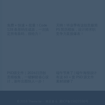
免费 + 快速 + 批量！Code
天呐！毕业季有这创意极简
128 条形码生成器，一次搞
PS 简历模板，设计师求职
定所有条码，很给力！
竞争力直接爆表！
PSD源文件｜2026日历创
端午节来了 | 端午海报设计
意模板集，一键解锁省心设
有这 60 + 套 PSD 源文件
计，新年出图快人一步！
素材就够了
© 2018 Theme by -
米豆多
&
冀ICP备15027330号