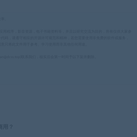
效率。
，应用程序，影音资源，电子书籍资料等，并且以研究交流为目的，所有仅供大家参
件代码，请遵守相应的开源许可规范和精神，若您需要使用非免费的软件或服务，
同意只将此文件用于参考、学习使用而非其他任何用途。
n@dcss.top)联系我们，核实后会第一时间予以下架并删除。
商用？