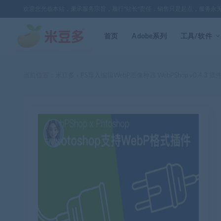
欢迎您光临本站，秉承服务宗旨，履行"站长"责任，销售只是起点，服务永
首页
Adobe系列
工具/软件
当前位置：
米豆多
PS导入编辑WebP图像神器 WebPShop v0.4.3 插
>