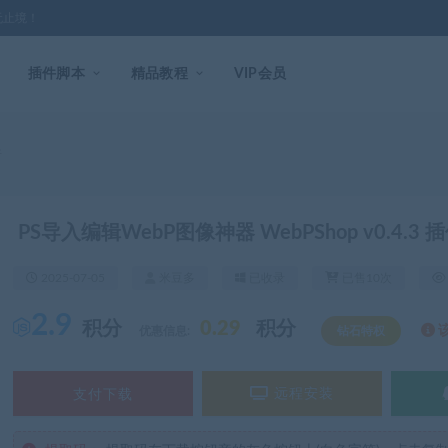
无止境！
插件脚本
精品教程
VIP会员
件
PS导入编辑WebP图像神器 WebPShop v0.4.3 
2025-07-05
米豆多
已收录
已售10次
2.9
积分
0.29
积分
优惠信息:
钻石特权
支付下载
远程安装