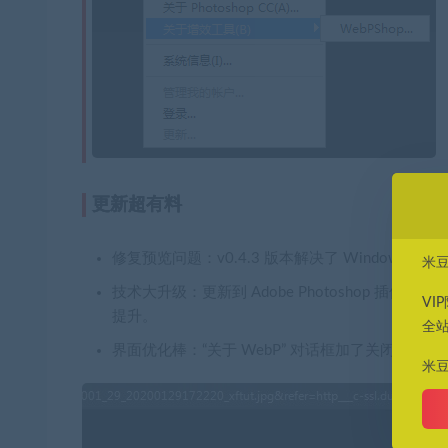
更新超有料
修复预览问题
：v0.4.3 版本解决了 Window
米
技术大升级
：更新到 Adobe Photoshop 插件和连接 
VI
提升。
全
界面优化棒
：“关于 WebP” 对话框加了关闭按钮
米