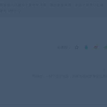
供资源均只能用于参考学习用，请勿直接商用。若由于商用引起版
考 VIP介绍。
分享到：
下
PS插件 | 一键丁达尔光束，耶稣光生成原来这么简