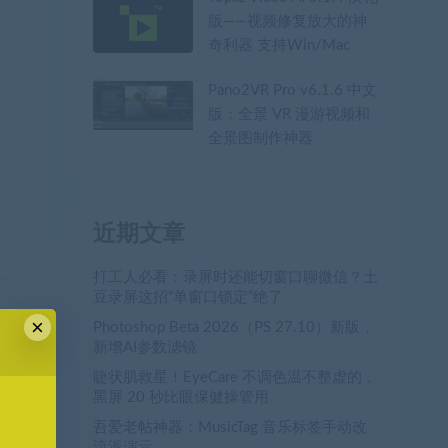
版——视频修复放大的神
奇利器 支持Win/Mac
Pano2VR Pro v6.1.6 中文
版：全景 VR 漫游视频和
全景图制作神器
近期文章
打工人必看：录屏时还能切窗口聊微信？土
豆录屏这招“单窗口锁定”绝了
×
Photoshop Beta 2026（PS 27.10）新版，
新增AI参数滤镜
睫状肌救星！EyeCare 不调色温不整虚的，
黑屏 20 秒比眼保健操管用
吾爱老帖神器：MusicTag 音乐标签手动改
流派演示