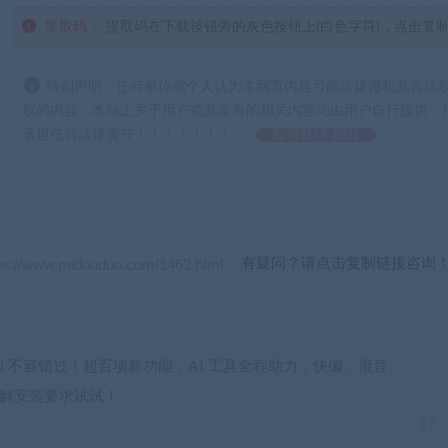
提取码：
提取码在下载按钮旁的灰色按钮上(白色字符)，点击复
特别声明：任何单位或个人认为本网页内容可能涉嫌侵犯其合法
权的内容。本站上关于用户或其发布的相关内容均由用户自行提供，
承担任何法律责任！！！！！！！
如何获得 积分
有疑问？请点击复制链接咨询
olve 20 不容错过！超百项新功能，AI 工具全程助力，快编、混音、
解安装要求试试！