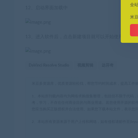
全
12、启动界面加载中
米
13、进入软件后，点击新建项目就可以开始使用了
DaVinci Resolve Studio
视频剪辑
达芬奇
米豆多资源库，优质资源轻松找，帮您节约时间成本，提高工作
1、本站所刊载内容均为网络求购搜集整理，包括但不限于代码
考，学习，不存在任何商业目的与商业用途。若您使用开源的软
您应当购买正版授权并合法使用。如果您下载本站文件，表示您
2、本站所有资源来源于用户上传和网络，如有侵权请邮件至(leyua