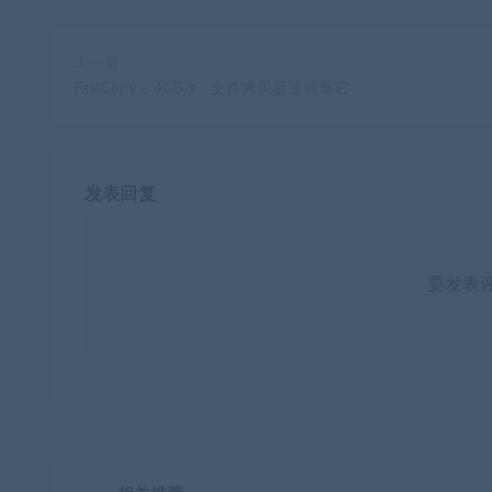
上一篇
FastCopy – 4GB/s，文件拷贝提速就靠它
发表回复
要发表