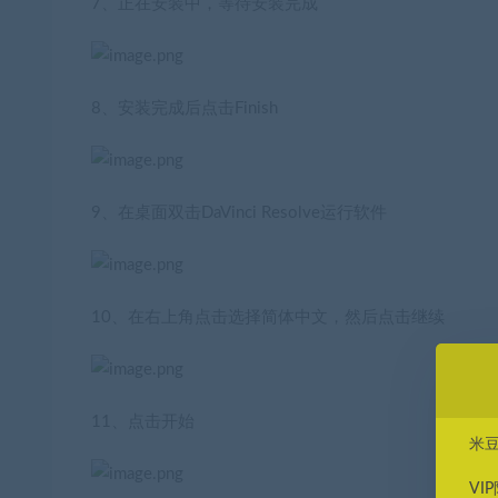
7、正在安装中，等待安装完成
8、安装完成后点击Finish
9、在桌面双击DaVinci Resolve运行软件
10、在右上角点击选择简体中文，然后点击继续
11、点击开始
米
VI