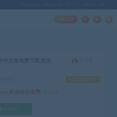
远程安装服务
自助申请友联
用户中心
联系我们
存档
登录/注册
。
554
芬奇调色软件中文版免费下载,附安
关注554次
您当前为普通用户
终身钻石免费
该资源
去升级
联系我们