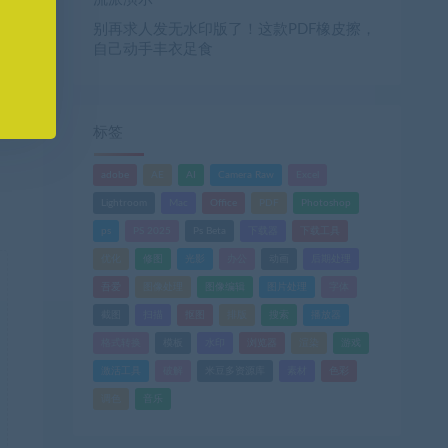
别再求人发无水印版了！这款PDF橡皮擦，
自己动手丰衣足食
标签
adobe
AE
AI
Camera Raw
Excel
Lightroom
Mac
Office
PDF
Photoshop
ps
PS 2025
Ps Beta
下载器
下载工具
优化
修图
光影
办公
动画
后期处理
吾爱
图像处理
图像编辑
图片处理
字体
截图
扫描
抠图
排版
搜索
播放器
格式转换
模板
水印
浏览器
渲染
游戏
激活工具
破解
米豆多资源库
素材
色彩
调色
音乐