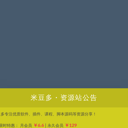
米豆多・资源站公告
豆多专注优质软件、插件、课程、脚本源码等资源分享！
￥6.6
￥129
P限时特惠： 月会员
| 永久会员