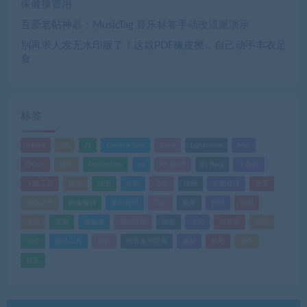
保健操管用
吾爱老帖神器：MusicTag 音乐标签手动改流派演示
别再求人发无水印版了！这款PDF橡皮擦，自己动手丰衣足
食
标签
adobe
AE
AI
Camera Raw
Excel
Lightroom
Mac
Office
PDF
Photoshop
ps
PS 2025
Ps Beta
下载器
下载工具
优化
修图
光影
办公
动画
后期处理
吾爱
图像处理
图像编辑
图片处理
字体
截图
扫描
抠图
排版
搜索
播放器
格式转换
模板
水印
浏览器
渲染
游戏
激活工具
破解
米豆多资源库
素材
色彩
调色
音乐