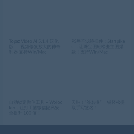
Topaz Video AI 5.1.4 汉化
PS星芒滤镜插件：Starspike
版——视频修复放大的神奇
s ，让珠宝图轻松变主图爆
利器 支持Win/Mac
款！支持Win/Mac
自动锁定微信工具 – Wxloc
天呐！“签名撮” 一键轻松提
ker，让打工族微信隐私安
取手写签名！
全提升 100 倍！