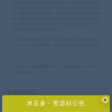
应用程序，影音资源，电子书籍资料等，并且以研究交流为目
的，所有仅供大家参考，学习，不存在任何商业目的与商业用
途。若您使用开源的软件代码，请遵守相应的开源许可规范和精
神，若您需要使用非免费的软件或服务，您应当购买正版授权并
合法使用。如果您下载本站文件，表示您同意只将此文件用于参
考、学习使用而非其他任何用途。
2、本站所有资源来源于用户上传和网络，如有侵权请邮件至
(leyuan@dcss.top)联系我们，核实后会第一时间予以下架并删
除。
米豆多
»
solong 微信多开助手 V1.2：适配最新版微信 4.1，畅享
高效多开体验
常见问题FAQ
×
米豆多・资源站公告