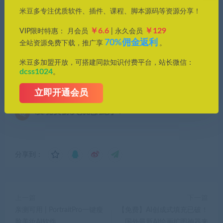
免费下载或者VIP会员专享资源能否直接商
米豆多专注优质软件、插件、课程、脚本源码等资源分享！
用？
￥6.6
￥129
VIP限时特惠： 月会员
| 永久会员
本站所有资源版权均属于原作者所有，这里所提
70%佣金返利
全站资源免费下载，推广享
。
供资源均只能用于参考学习用，请勿直接商用。
米豆多加盟开放，可搭建同款知识付费平台，站长微信：
若由于商用引起版权纠纷，一切责任均由使用者
dcss1024
。
承担。更多说明请参考 VIP介绍。
立即开通会员
发现资源失效怎么办？
分享到：
上一篇
下一篇
亲测可用 | PortraitPro一键瘦
【免费】AI创成式填充已破！
脸美妆AI软件
国外最新AI绘画扩图神器来