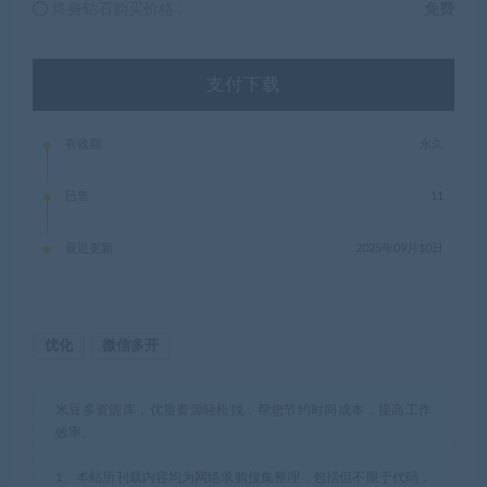
终身钻石购买价格 :
免费
支付下载
有效期
永久
已售
11
最近更新
2025年09月10日
优化
微信多开
米豆多资源库，优质资源轻松找，帮您节约时间成本，提高工作
效率。
1、本站所刊载内容均为网络求购搜集整理，包括但不限于代码，