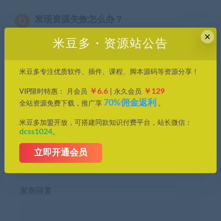
发现资源失效怎么办？
×
米豆多・资源站公告
分享到：
米豆多专注优质软件、插件、课程、脚本源码等资源分享！
￥6.6
￥129
VIP限时特惠： 月会员
| 永久会员
70%佣金返利
全站资源免费下载，推广享
。
上一篇
下一篇
更新 PS 2026 27.0 来了！新
Wise Care 365 专业版，数据
米豆多加盟开放，可搭建同款知识付费平台，站长微信：
增AI黑科技，全新启动页面绝
擦除，不可恢复
dcss1024
。
美
立即开通会员
发表回复