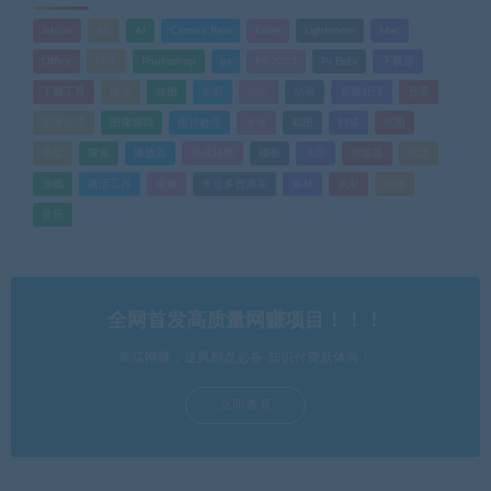
adobe
AE
AI
Camera Raw
Excel
Lightroom
Mac
Office
PDF
Photoshop
ps
PS 2025
Ps Beta
下载器
下载工具
优化
修图
光影
办公
动画
后期处理
吾爱
图像处理
图像编辑
图片处理
字体
截图
扫描
抠图
排版
搜索
播放器
格式转换
模板
水印
浏览器
渲染
游戏
激活工具
破解
米豆多资源库
素材
色彩
调色
音乐
全网首发高质量网赚项目！！！
幸福网赚，逆风翻盘必备-知识付费新体验！
立即查看