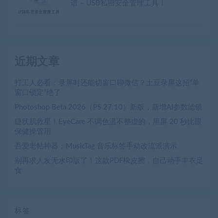
谱 – USB私密安全管理工具！
近期文章
打工人必看：录屏时还能切窗口聊微信？土豆录屏这招“单
窗口锁定”绝了
Photoshop Beta 2026（PS 27.10）新版，新增AI参数滤镜
睫状肌救星！EyeCare 不调色温不整虚的，黑屏 20 秒比眼
保健操管用
吾爱老帖神器：MusicTag 音乐标签手动改流派演示
别再求人发无水印版了！这款PDF橡皮擦，自己动手丰衣足
食
标签