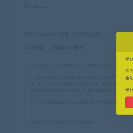
更多惊喜等你亲自探索，赶紧用起来吧！
学习工具
汉语辞典
翻译
米
米豆多资源库，优质资源轻松找，帮您节约时间成本，提高工作
VI
全
1、本站所刊载内容均为网络求购搜集整理，包括但不限于代码
考，学习，不存在任何商业目的与商业用途。若您使用开源的软
米
您应当购买正版授权并合法使用。如果您下载本站文件，表示您
2、本站所有资源来源于用户上传和网络，如有侵权请邮件至(leyua
米豆多
»
学习神器来袭！汉语大辞典登场