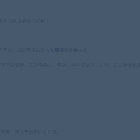
是学习路上的得力好帮手。
语字典、成语字典以及古文
翻译
等多种功能。
典等丰富资源。它功能强大，查字、词不在话下，古诗、古文翻译也
，字音、字义等信息即刻呈现。