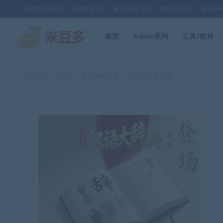
欢迎您光临本站，秉承服务宗旨，履行"站长"责任，销售只是起点，服务永
首页
Adobe系列
工具/软件
当前位置：
米豆多
学习神器来袭！汉语大辞典登场
>