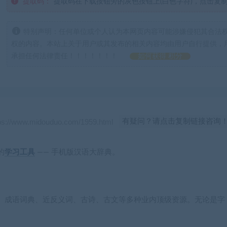
提取码：
提取码在下载按钮旁的灰色按钮上(白色字符)，点击复
特别声明：任何单位或个人认为本网页内容可能涉嫌侵犯其合法
权的内容。本站上关于用户或其发布的相关内容均由用户自行提供，
承担任何法律责任！！！！！！！
如何获得 积分
有疑问？请点击复制链接咨询
的
学习工具
——
手机版汉语大辞典
。
、成语词典、近反义词、古诗、古文等多种业内顶级资源。无论是字