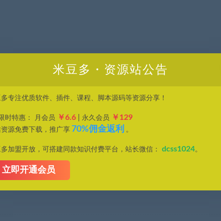
米豆多・资源站公告
豆多专注优质软件、插件、课程、脚本源码等资源分享！
效率。
￥6.6
￥129
P限时特惠： 月会员
| 永久会员
70%佣金返利
站资源免费下载，推广享
。
，应用程序，影音资源，电子书籍资料等，并且以研究交流为目的，所有仅供大家参
件代码，请遵守相应的开源许可规范和精神，若您需要使用非免费的软件或服务，
dcss1024
豆多加盟开放，可搭建同款知识付费平台，站长微信：
。
同意只将此文件用于参考、学习使用而非其他任何用途。
立即开通会员
n@dcss.top)联系我们，核实后会第一时间予以下架并删除。