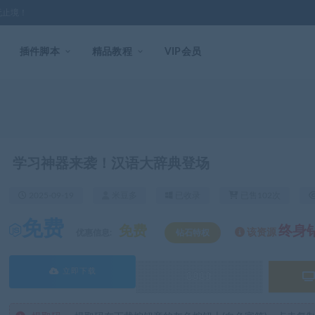
无止境！
插件脚本
精品教程
VIP会员
学习神器来袭！汉语大辞典登场
2025-09-19
米豆多
已收录
已售102次
免费
免费
终身
该资源
优惠信息:
钻石特权
立即下载
8888