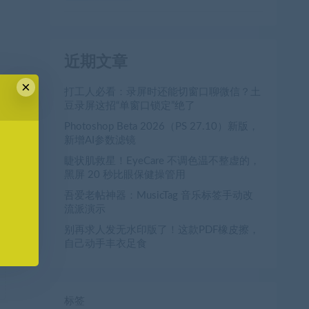
近期文章
×
打工人必看：录屏时还能切窗口聊微信？土
豆录屏这招“单窗口锁定”绝了
Photoshop Beta 2026（PS 27.10）新版，
新增AI参数滤镜
睫状肌救星！EyeCare 不调色温不整虚的，
黑屏 20 秒比眼保健操管用
吾爱老帖神器：MusicTag 音乐标签手动改
流派演示
别再求人发无水印版了！这款PDF橡皮擦，
自己动手丰衣足食
标签