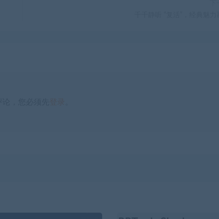
下
千千静听 “复活”，经典魅力
评论，您必须先
登录
。