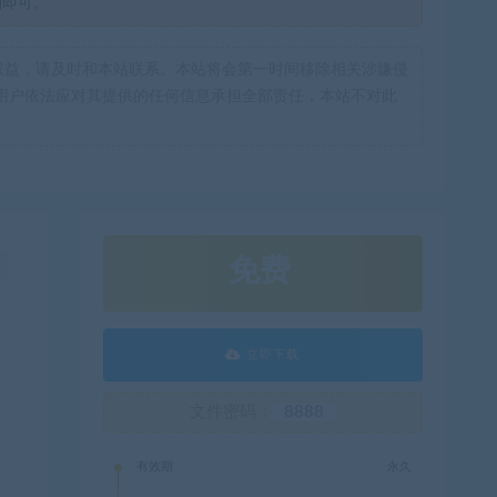
制即可。
权益，请及时和本站联系。本站将会第一时间移除相关涉嫌侵
用户依法应对其提供的任何信息承担全部责任，本站不对此
免费
！
立即下载
文件密码：
8888
有效期
永久