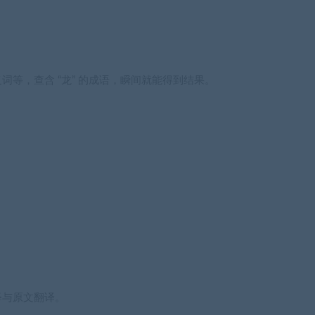
等，查含 “龙” 的成语，瞬间就能得到结果。
释与原文翻译。