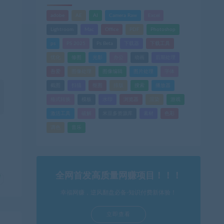
adobe
AE
AI
Camera Raw
Excel
Lightroom
Mac
Office
PDF
Photoshop
ps
PS 2025
Ps Beta
下载器
下载工具
优化
修图
光影
办公
动画
后期处理
吾爱
图像处理
图像编辑
图片处理
字体
截图
扫描
抠图
排版
搜索
播放器
格式转换
模板
水印
浏览器
渲染
游戏
激活工具
破解
米豆多资源库
素材
色彩
调色
音乐
全网首发高质量网赚项目！！！
幸福网赚，逆风翻盘必备-知识付费新体验！
立即查看