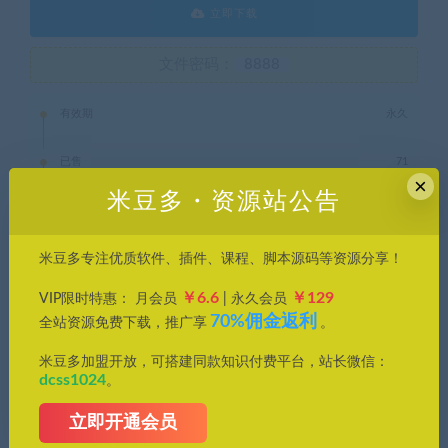
立即下载
文件密码：
8888
有效期
永久
已售
71
×
米豆多・资源站公告
最近更新
2025年11月18日
米豆多专注优质软件、插件、课程、脚本源码等资源分享！
￥6.6
￥129
VIP限时特惠： 月会员
| 永久会员
表情包
70%佣金返利
全站资源免费下载，推广享
。
米豆多资源库，优质资源轻松找，帮您节约时间成本，提高工作
米豆多加盟开放，可搭建同款知识付费平台，站长微信：
dcss1024
效率。
。
立即开通会员
1、本站所刊载内容均为网络求购搜集整理，包括但不限于代码，
应用程序，影音资源，电子书籍资料等，并且以研究交流为目