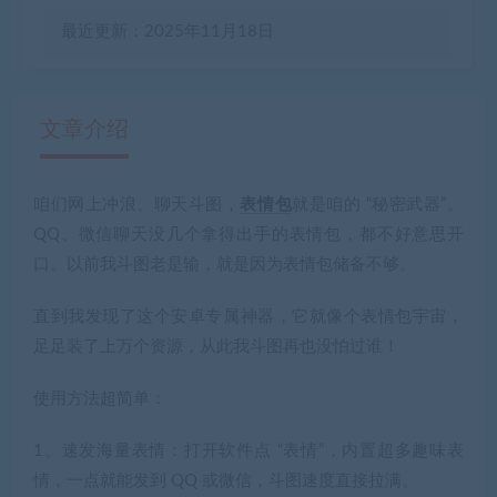
最近更新：2025年11月18日
文章介绍
咱们网上冲浪、聊天斗图，
表情包
就是咱的 “秘密武器”。
有疑问？请点击复制链接咨询！
QQ、微信聊天没几个拿得出手的表情包，都不好意思开
口。以前我斗图老是输，就是因为表情包储备不够。
直到我发现了这个安卓专属神器，它就像个表情包宇宙，
足足装了上万个资源，从此我斗图再也没怕过谁！
使用方法超简单：
1、速发海量表情：
打开软件点 “表情”，内置超多趣味表
情，一点就能发到 QQ 或微信，斗图速度直接拉满。