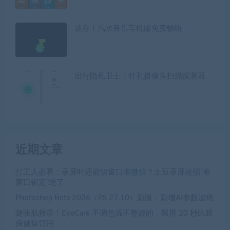
速存！汽水音乐车机版免费畅听
出行隐私卫士：针孔摄像头扫描探测器
近期文章
打工人必看：录屏时还能切窗口聊微信？土豆录屏这招“单
窗口锁定”绝了
Photoshop Beta 2026（PS 27.10）新版，新增AI参数滤镜
睫状肌救星！EyeCare 不调色温不整虚的，黑屏 20 秒比眼
保健操管用