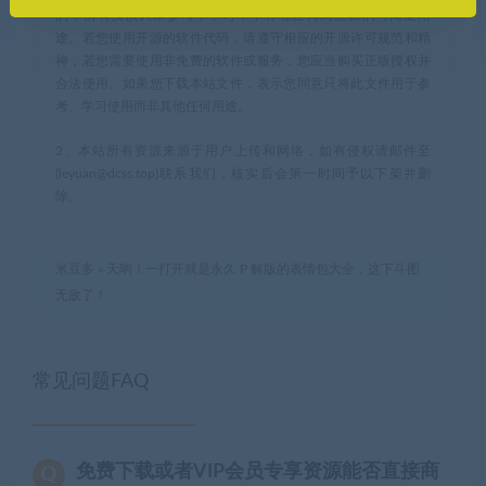
的，所有仅供大家参考，学习，不存在任何商业目的与商业用
途。若您使用开源的软件代码，请遵守相应的开源许可规范和精
神，若您需要使用非免费的软件或服务，您应当购买正版授权并
合法使用。如果您下载本站文件，表示您同意只将此文件用于参
考、学习使用而非其他任何用途。
2、本站所有资源来源于用户上传和网络，如有侵权请邮件至
(leyuan@dcss.top)联系我们，核实后会第一时间予以下架并删
除。
米豆多
»
天呐！一打开就是永久 P 解版的表情包大全，这下斗图
无敌了！
常见问题FAQ
免费下载或者VIP会员专享资源能否直接商