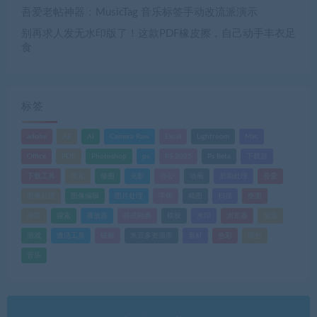
吾爱老帖神器：MusicTag 音乐标签手动改流派演示
别再求人发无水印版了！这款PDF橡皮擦，自己动手丰衣足
食
标签
adobe
AE
AI
Camera Raw
Excel
Lightroom
Mac
Office
PDF
Photoshop
ps
PS 2025
Ps Beta
下载器
下载工具
优化
修图
光影
办公
动画
后期处理
吾爱
图像处理
图像编辑
图片处理
字体
截图
扫描
抠图
排版
搜索
播放器
格式转换
模板
水印
浏览器
渲染
游戏
激活工具
破解
米豆多资源库
素材
色彩
调色
音乐