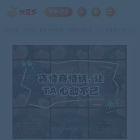
登录/注册
当前位置：
米豆多
脱单攻略必看！恋爱情话神器，高情商话术让 TA 心动！
>