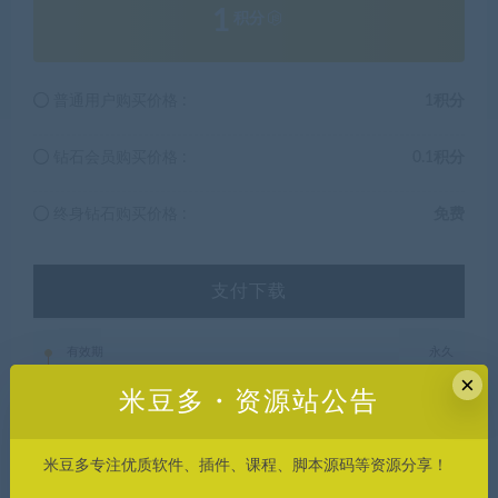
1
积分
普通用户购买价格 :
1积分
钻石会员购买价格 :
0.1积分
终身钻石购买价格 :
免费
支付下载
有效期
永久
×
米豆多・资源站公告
已售
9
最近更新
2025年04月20日
米豆多专注优质软件、插件、课程、脚本源码等资源分享！