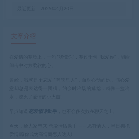
最近更新：2025年4月20日
文章介绍
在爱情的赛场上，一句 “我懂你”，赛过千句 “我爱你”，能瞬
有疑问？请点击复制链接咨询！
间击中对方柔软的心。
曾经，我就是个恋爱 “嘴笨星人”，面对心动的她，满心爱
意却总是表达得一团糟，约会时冷场的尴尬，就像一盆冷
水，浇灭了爱情的小火苗。
早点知道
恋爱情话助手
，也不会多次败在聊天之上。
今天，给大家带来
恋爱情话助手
—— 愿有情人，早日拥抱
爱情!愿你成为高情商恋人达人!