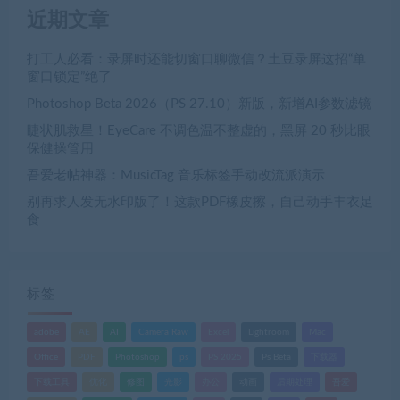
近期文章
打工人必看：录屏时还能切窗口聊微信？土豆录屏这招“单
窗口锁定”绝了
Photoshop Beta 2026（PS 27.10）新版，新增AI参数滤镜
睫状肌救星！EyeCare 不调色温不整虚的，黑屏 20 秒比眼
保健操管用
吾爱老帖神器：MusicTag 音乐标签手动改流派演示
别再求人发无水印版了！这款PDF橡皮擦，自己动手丰衣足
食
标签
adobe
AE
AI
Camera Raw
Excel
Lightroom
Mac
Office
PDF
Photoshop
ps
PS 2025
Ps Beta
下载器
下载工具
优化
修图
光影
办公
动画
后期处理
吾爱