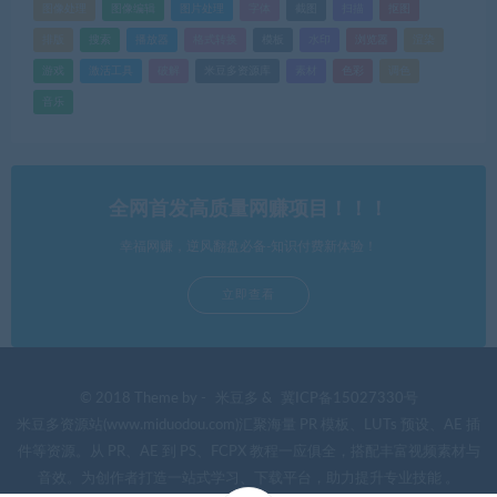
图像处理
图像编辑
图片处理
字体
截图
扫描
抠图
排版
搜索
播放器
格式转换
模板
水印
浏览器
渲染
游戏
激活工具
破解
米豆多资源库
素材
色彩
调色
音乐
全网首发高质量网赚项目！！！
幸福网赚，逆风翻盘必备-知识付费新体验！
立即查看
© 2018 Theme by -
米豆多
&
冀ICP备15027330号
米豆多资源站(www.miduodou.com)汇聚海量 PR 模板、LUTs 预设、AE 插
件等资源。从 PR、AE 到 PS、FCPX 教程一应俱全，搭配丰富视频素材与
音效。为创作者打造一站式学习、下载平台，助力提升专业技能 。