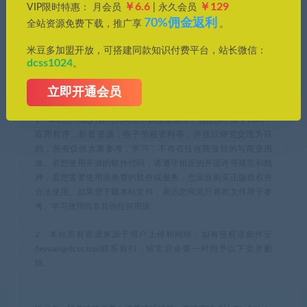
￥6.6
￥129
VIP限时特惠： 月会员
| 永久会员
70%佣金返利
全站资源免费下载，推广享
。
恋爱情话助手
米豆多加盟开放，可搭建同款知识付费平台，站长微信：
dcss1024
。
米豆多资源库，优质资源轻松找，帮您节约时间成本，提高工作
立即开通会员
效率。
1、本站所刊载内容均为网络求购搜集整理，包括但不限于代码，
应用程序，影音资源，电子书籍资料等，并且以研究交流为目
的，所有仅供大家参考，学习，不存在任何商业目的与商业用
途。若您使用开源的软件代码，请遵守相应的开源许可规范和精
神，若您需要使用非免费的软件或服务，您应当购买正版授权并
合法使用。如果您下载本站文件，表示您同意只将此文件用于参
考、学习使用而非其他任何用途。
2、本站所有资源来源于用户上传和网络，如有侵权请邮件至
(leyuan@dcss.top)联系我们，核实后会第一时间予以下架并删
除。