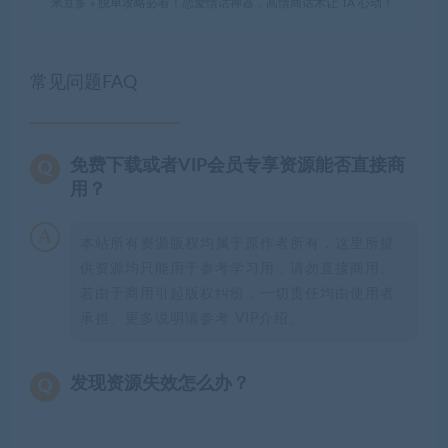
米豆多
»
脱单攻略必看！恋爱情话神器，高情商话术让 TA 心动！
常见问题FAQ
免费下载或者VIP会员专享资源能否直接商
用？
本站所有资源版权均属于原作者所有，这里所提
供资源均只能用于参考学习用，请勿直接商用。
若由于商用引起版权纠纷，一切责任均由使用者
承担。更多说明请参考 VIP介绍。
发现资源失效怎么办？