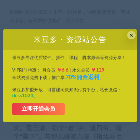
遇到网页小说等长文本可一键转换，调整阅读背景、字体
大小等。资讯网站也能转，减少干扰。
×
米豆多・资源站公告
米豆多专注优质软件、插件、课程、脚本源码等资源分享！
￥6.6
￥129
VIP限时特惠： 月会员
| 永久会员
70%佣金返利
全站资源免费下载，推广享
。
米豆多加盟开放，可搭建同款知识付费平台，站长微信：
dcss1024
。
立即开通会员