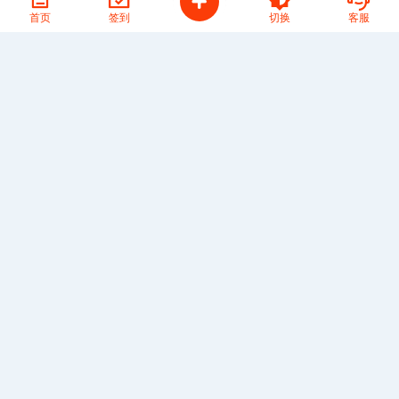
安卓数据删除神器
首页
签到
切换
客服
（AndroidDiskClear），隐私保护无忧
近期文章
打工人必看：录屏时还能切窗口聊微信？土豆录屏这招“单
窗口锁定”绝了
Photoshop Beta 2026（PS 27.10）新版，新增AI参数滤镜
睫状肌救星！EyeCare 不调色温不整虚的，黑屏 20 秒比眼
保健操管用
吾爱老帖神器：MusicTag 音乐标签手动改流派演示
别再求人发无水印版了！这款PDF橡皮擦，自己动手丰衣足
食