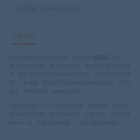
最近更新：2024年12月15日
文章介绍
应用姑娘
的小伙伴们!这些年，市面上的
浏览器
五花八门，
有疑问？请点击复制链接咨询！
除了手机自带的，像 UC 浏览器、夸克浏览器等也很常
见。各家为增强浏览器功能都拼尽全力。UC 就不提那些梗
啦，大家都懂。说说我手机里的浏览器的迭代过程：UC 浏
览器 – 夸克浏览器 –
Alook
浏览器。
我的迭代理由：UC 广告和推送太多，被我抛弃。夸克除了
夜间模式不好用，其他功能还行，比较安静。但安卓版
Alook 一出，我毫不犹豫就换了，还设为默认浏览器。