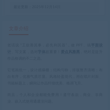
最近更新：2025年12月14日
文章介绍
老话说 “工欲善其事，必先利其器”，做 PPT、搞
平面设
有疑问？请点击复制链接咨询！
计
、写文案，选对
字体
超重要！
爱点风雅黑
，绝对是提升
作品格调的不二之选。
它笔画统一，设计感爆棚；结构匀称，排版整齐清晰；布
白有序，优雅气质尽显。风格轻盈现代，用在唱片封面、
书籍标题上，瞬间让作品纤细优美、格调飞升。
而且，个人和企业都能免费用！遵守条款，商业、非商
业、嵌入式使用通通没问题。