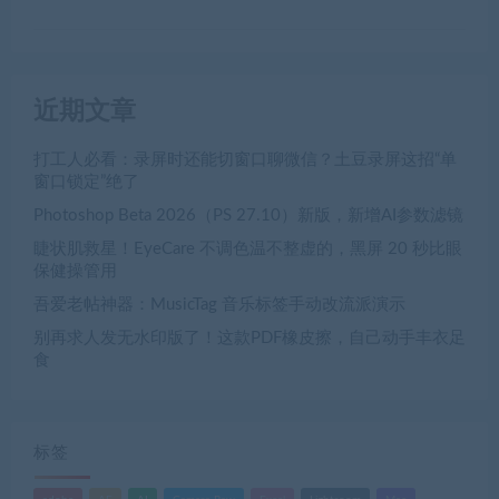
近期文章
打工人必看：录屏时还能切窗口聊微信？土豆录屏这招“单
窗口锁定”绝了
Photoshop Beta 2026（PS 27.10）新版，新增AI参数滤镜
睫状肌救星！EyeCare 不调色温不整虚的，黑屏 20 秒比眼
保健操管用
吾爱老帖神器：MusicTag 音乐标签手动改流派演示
别再求人发无水印版了！这款PDF橡皮擦，自己动手丰衣足
食
标签