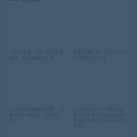
相关推荐
飞书个人版 100G 空间注册
免费开源工具：MI2A4， P
秘籍：0 基础轻松上手
DF发票合并工具
文件夹加密难题不用愁，这
全开源ripro9.0+V免签+易
款软件一招搞定，赶紧码
支付已实测-实现ripro免签
住！
约及时到账个人微信支付宝
支付