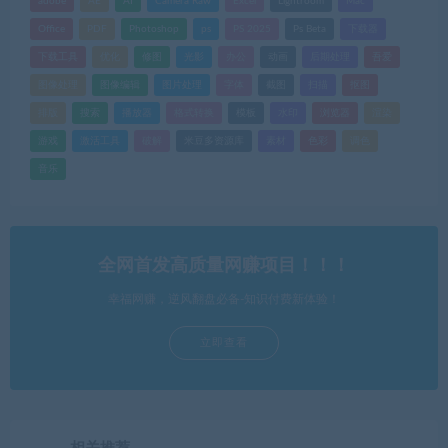
adobe
AE
AI
Camera Raw
Excel
Lightroom
Mac
Office
PDF
Photoshop
ps
PS 2025
Ps Beta
下载器
下载工具
优化
修图
光影
办公
动画
后期处理
吾爱
图像处理
图像编辑
图片处理
字体
截图
扫描
抠图
排版
搜索
播放器
格式转换
模板
水印
浏览器
渲染
游戏
激活工具
破解
米豆多资源库
素材
色彩
调色
音乐
全网首发高质量网赚项目！！！
幸福网赚，逆风翻盘必备-知识付费新体验！
立即查看