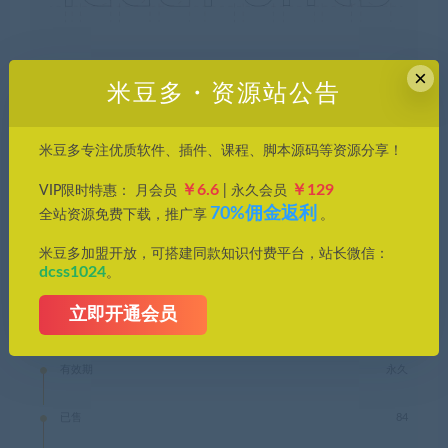
×
米豆多・资源站公告
别再犹豫，赶紧用爱点风雅黑为创作添彩！
米豆多专注优质软件、插件、课程、脚本源码等资源分享！
免费
￥6.6
￥129
VIP限时特惠： 月会员
| 永久会员
70%佣金返利
全站资源免费下载，推广享
。
米豆多加盟开放，可搭建同款知识付费平台，站长微信：
立即下载
dcss1024
。
立即开通会员
文件密码：
8888
有效期
永久
已售
84