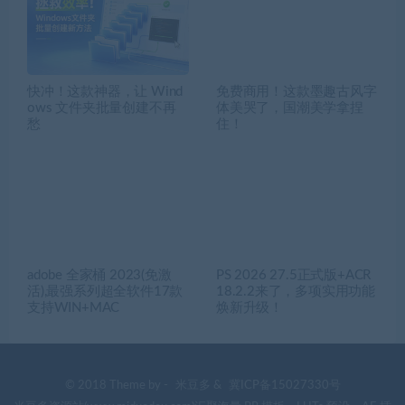
快冲！这款神器，让 Wind
免费商用！这款墨趣古风字
ows 文件夹批量创建不再
体美哭了，国潮美学拿捏
愁
住！
adobe 全家桶 2023(免激
PS 2026 27.5正式版+ACR
活),最强系列超全软件17款
18.2.2来了，多项实用功能
支持WIN+MAC
焕新升级！
© 2018 Theme by -
米豆多
&
冀ICP备15027330号