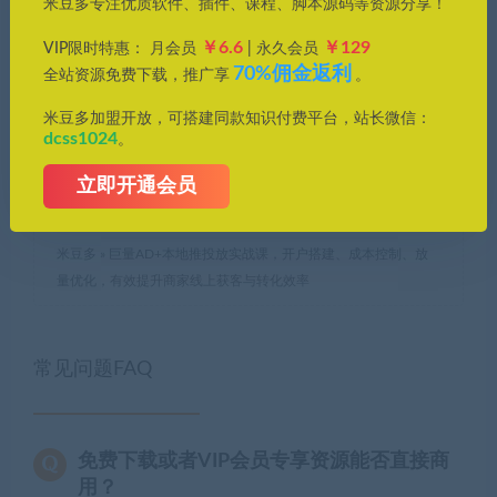
米豆多专注优质软件、插件、课程、脚本源码等资源分享！
途。若您使用开源的软件代码，请遵守相应的开源许可规范和精
神，若您需要使用非免费的软件或服务，您应当购买正版授权并
￥6.6
￥129
VIP限时特惠： 月会员
| 永久会员
合法使用。如果您下载本站文件，表示您同意只将此文件用于参
70%佣金返利
全站资源免费下载，推广享
。
考、学习使用而非其他任何用途。
米豆多加盟开放，可搭建同款知识付费平台，站长微信：
2、本站所有资源来源于用户上传和网络，如有侵权请邮件至
dcss1024
。
(leyuan@dcss.top)联系我们，核实后会第一时间予以下架并删
除。
立即开通会员
米豆多
»
巨量AD+本地推投放实战课，开户搭建、成本控制、放
量优化，有效提升商家线上获客与转化效率
常见问题FAQ
免费下载或者VIP会员专享资源能否直接商
用？