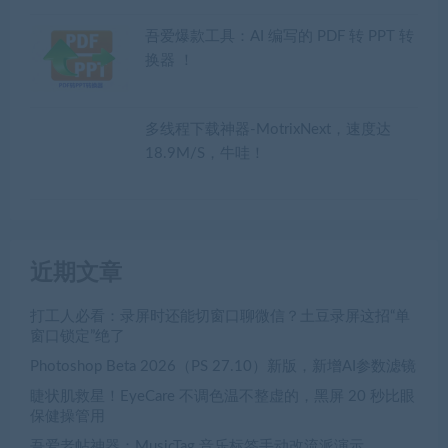
吾爱爆款工具：AI 编写的 PDF 转 PPT 转
换器 ！
多线程下载神器-MotrixNext，速度达
18.9M/S，牛哇！
近期文章
打工人必看：录屏时还能切窗口聊微信？土豆录屏这招“单
窗口锁定”绝了
Photoshop Beta 2026（PS 27.10）新版，新增AI参数滤镜
睫状肌救星！EyeCare 不调色温不整虚的，黑屏 20 秒比眼
保健操管用
吾爱老帖神器：MusicTag 音乐标签手动改流派演示