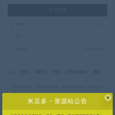
支付下载
有效期
永久
已售
8
最近更新
2026年01月01日
ps
优化
巨量AD
抖音
米豆多资源库
素材
米豆多资源库，优质资源轻松找，帮您节约时间成本，提高工作
效率。
×
米豆多・资源站公告
1、本站所刊载内容均为网络求购搜集整理，包括但不限于代码，
应用程序，影音资源，电子书籍资料等，并且以研究交流为目
的，所有仅供大家参考，学习，不存在任何商业目的与商业用