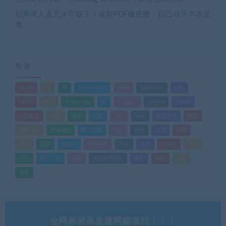
别再求人发无水印版了！这款PDF橡皮擦，自己动手丰衣足
食
标签
adobe
AE
AI
Camera Raw
Excel
Lightroom
Mac
Office
PDF
Photoshop
ps
PS 2025
Ps Beta
下载器
下载工具
优化
修图
光影
办公
动画
后期处理
吾爱
图像处理
图像编辑
图片处理
字体
截图
扫描
抠图
排版
搜索
播放器
格式转换
模板
水印
浏览器
渲染
游戏
激活工具
破解
米豆多资源库
素材
色彩
调色
音乐
全网首发高质量网赚项目！！！