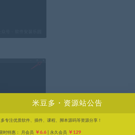
米豆多・资源站公告
豆多专注优质软件、插件、课程、脚本源码等资源分享！
￥6.6
￥129
P限时特惠： 月会员
| 永久会员