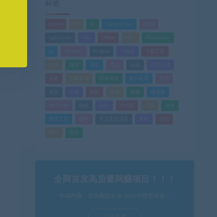
标签
adobe
AE
AI
Camera Raw
Excel
Lightroom
Mac
Office
PDF
Photoshop
ps
PS 2025
Ps Beta
下载器
下载工具
优化
修图
光影
办公
动画
后期处理
吾爱
图像处理
图像编辑
图片处理
字体
截图
扫描
抠图
排版
搜索
播放器
格式转换
模板
水印
浏览器
渲染
游戏
激活工具
破解
米豆多资源库
素材
色彩
调色
音乐
全网首发高质量网赚项目！！！
幸福网赚，逆风翻盘必备-知识付费新体验！
立即查看