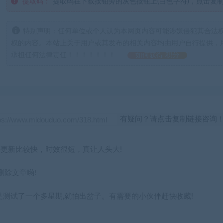
提取码：
提取码在下载按钮旁的灰色按钮上(白色字符)，点击复
特别声明：任何单位或个人认为本网页内容可能涉嫌侵犯其合法
权的内容。本站上关于用户或其发布的相关内容均由用户自行提供，
承担任何法律责任！！！！！！！
如何获得 积分
有疑问？请点击复制链接咨询
更新比较快，时效很短，真让人头大!
除文章哟!
足足测试了一个多星期,就怕出岔子。有需要的小伙伴赶快收藏!