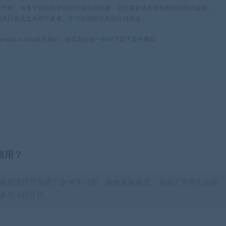
件代码，请遵守相应的开源许可规范和精神，若您需要使用非免费的软件或服务，
同意只将此文件用于参考、学习使用而非其他任何用途。
n@dcss.top)联系我们，核实后会第一时间予以下架并删除。
商用？
供资源均只能用于参考学习用，请勿直接商用。若由于商用引起版
考 VIP介绍。