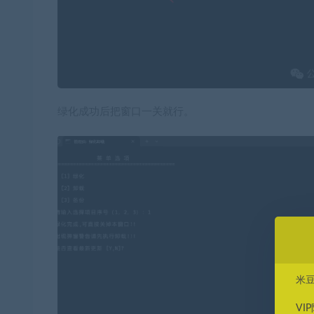
绿化成功后把窗口一关就行。
米
VI