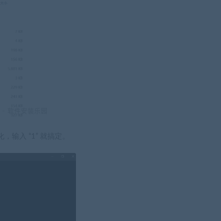
输入 “1” 就搞定。