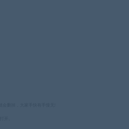
就会删掉，大家手快有手慢无!
击打开。