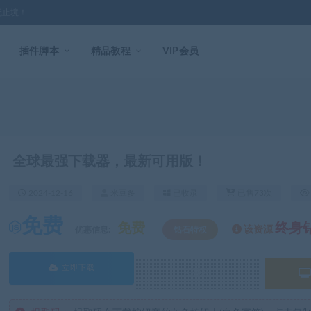
无止境！
插件脚本
精品教程
VIP会员
全球最强下载器，最新可用版！
2024-12-16
米豆多
已收录
已售73次
免费
免费
终身
该资源
优惠信息:
钻石特权
立即下载
8888