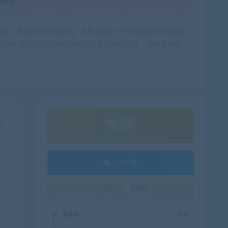
制即可。
权益，请及时和本站联系。本站将会第一时间移除相关涉嫌侵
用户依法应对其提供的任何信息承担全部责任，本站不对此
免费
！
立即下载
文件密码：
8888
有效期
永久