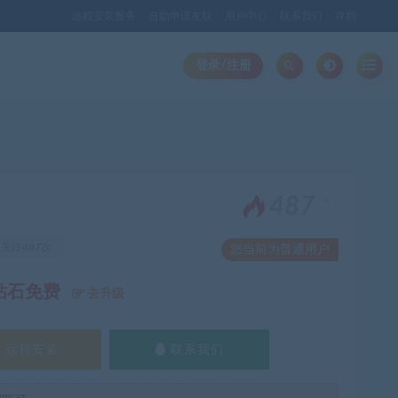
远程安装服务
自助申请友联
用户中心
联系我们
存档
登录/注册
。
487
关注487次
您当前为普通用户
钻石免费
去升级
远程安装
联系我们