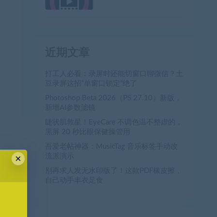
近期文章
打工人必看：录屏时还能切窗口聊微信？土
豆录屏这招“单窗口锁定”绝了
Photoshop Beta 2026（PS 27.10）新版，
新增AI参数滤镜
睫状肌救星！EyeCare 不调色温不整虚的，
黑屏 20 秒比眼保健操管用
吾爱老帖神器：MusicTag 音乐标签手动改
流派演示
×
别再求人发无水印版了！这款PDF橡皮擦，
自己动手丰衣足食